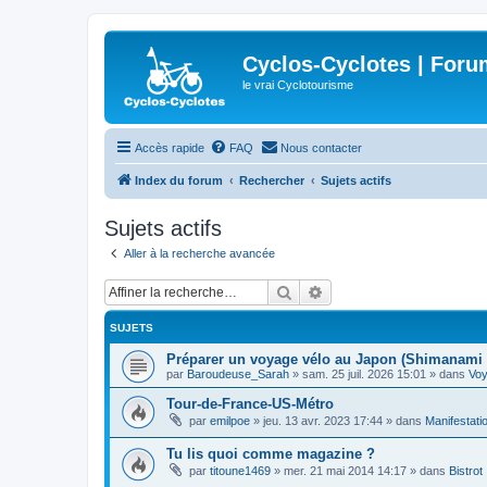
Cyclos-Cyclotes | Foru
le vrai Cyclotourisme
Accès rapide
FAQ
Nous contacter
Index du forum
Rechercher
Sujets actifs
Sujets actifs
Aller à la recherche avancée
Rechercher
Recherche avancée
SUJETS
Préparer un voyage vélo au Japon (Shimanami 
par
Baroudeuse_Sarah
»
sam. 25 juil. 2026 15:01
» dans
Vo
Tour-de-France-US-Métro
par
emilpoe
»
jeu. 13 avr. 2023 17:44
» dans
Manifestati
Tu lis quoi comme magazine ?
par
titoune1469
»
mer. 21 mai 2014 14:17
» dans
Bistrot