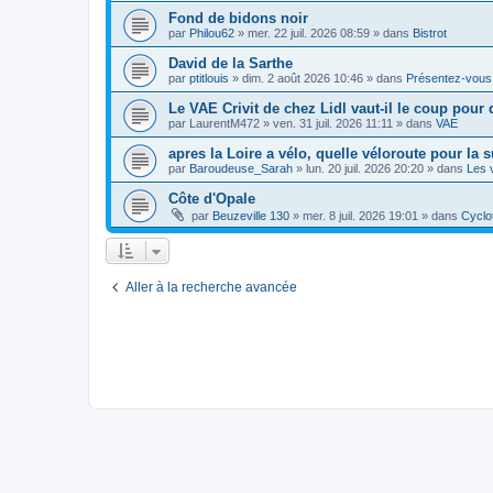
Fond de bidons noir
par
Philou62
»
mer. 22 juil. 2026 08:59
» dans
Bistrot
David de la Sarthe
par
ptitlouis
»
dim. 2 août 2026 10:46
» dans
Présentez-vous
Le VAE Crivit de chez Lidl vaut-il le coup pour 
par
LaurentM472
»
ven. 31 juil. 2026 11:11
» dans
VAE
apres la Loire a vélo, quelle véloroute pour la s
par
Baroudeuse_Sarah
»
lun. 20 juil. 2026 20:20
» dans
Les 
Côte d'Opale
par
Beuzeville 130
»
mer. 8 juil. 2026 19:01
» dans
Cyclo
Aller à la recherche avancée