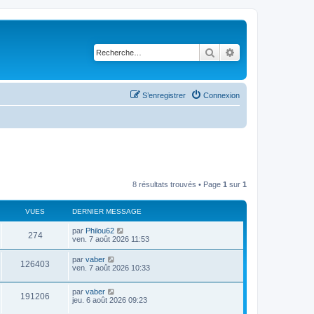
Rechercher
Recherche avancé
S’enregistrer
Connexion
8 résultats trouvés • Page
1
sur
1
VUES
DERNIER MESSAGE
D
par
Philou62
V
274
e
ven. 7 août 2026 11:53
r
u
n
D
par
vaber
V
126403
i
e
ven. 7 août 2026 10:33
e
e
r
r
u
n
s
m
D
par
vaber
i
V
191206
e
e
e
jeu. 6 août 2026 09:23
e
s
r
r
s