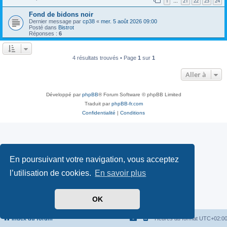
1
21
22
23
24
…
Fond de bidons noir
Dernier message par
cp38
«
mer. 5 août 2026 09:00
Posté dans
Bistrot
Réponses :
6
4 résultats trouvés • Page
1
sur
1
Aller à
Développé par
phpBB
® Forum Software © phpBB Limited
Traduit par
phpBB-fr.com
Confidentialité
|
Conditions
En poursuivant votre navigation, vous acceptez
l’utilisation de cookies.
En savoir plus
OK
Index du forum
Heures au format
UTC+02:0