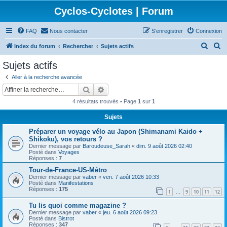
Cyclos-Cyclotes | Forum
FAQ
Nous contacter
S’enregistrer
Connexion
R
R
Index du forum
Rechercher
Sujets actifs
e
e
Sujets actifs
c
c
Aller à la recherche avancée
h
h
Rechercher
Recherche avancée
e
e
4 résultats trouvés • Page
1
sur
1
r
r
Sujets
c
c
Préparer un voyage vélo au Japon (Shimanami Kaido +
h
h
Shikoku), vos retours ?
e
e
Dernier message par
Baroudeuse_Sarah
«
dim. 9 août 2026 02:40
Posté dans
Voyages
r
r
Réponses :
7
Tour-de-France-US-Métro
Dernier message par
vaber
«
ven. 7 août 2026 10:33
Posté dans
Manifestations
Réponses :
175
1
9
10
11
12
…
Tu lis quoi comme magazine ?
Dernier message par
vaber
«
jeu. 6 août 2026 09:23
Posté dans
Bistrot
Réponses :
347