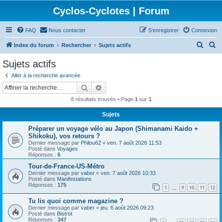
Cyclos-Cyclotes | Forum
FAQ
Nous contacter
S’enregistrer
Connexion
R
R
Index du forum
Rechercher
Sujets actifs
e
e
Sujets actifs
c
c
Aller à la recherche avancée
h
h
Rechercher
Recherche avancée
e
e
8 résultats trouvés • Page
1
sur
1
r
r
Sujets
c
c
Préparer un voyage vélo au Japon (Shimanami Kaido +
h
h
Shikoku), vos retours ?
e
e
Dernier message par
Philou62
«
ven. 7 août 2026 11:53
Posté dans
Voyages
r
r
Réponses :
6
Tour-de-France-US-Métro
Dernier message par
vaber
«
ven. 7 août 2026 10:33
Posté dans
Manifestations
Réponses :
175
1
9
10
11
12
…
Tu lis quoi comme magazine ?
Dernier message par
vaber
«
jeu. 6 août 2026 09:23
Posté dans
Bistrot
Réponses :
347