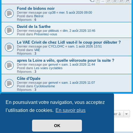
1
21
22
23
24
…
Fond de bidons noir
Dernier message par
cp38
«
mer. 5 août 2026 09:00
Posté dans
Bistrot
Réponses :
6
David de la Sarthe
Dernier message par
ptitlouis
«
dim. 2 août 2026 10:46
Posté dans
Présentez-vous
Le VAE Crivit de chez Lidl vaut-il le coup pour débuter ?
Dernier message par
CYCLOHC
«
sam. 1 août 2026 13:51
Posté dans
VAE
Réponses :
3
apres la Loire a vélo, quelle véloroute pour la suite ?
Dernier message par
genvel
«
sam. 1 août 2026 11:44
Posté dans
Les voies cyclables
Réponses :
3
Côte d'Opale
Dernier message par
genvel
«
sam. 1 août 2026 11:07
Posté dans
Cyclotourisme
Réponses :
3
En poursuivant votre navigation, vous acceptez
8 résultats trouvés • Page
1
sur
1
l’utilisation de cookies.
En savoir plus
Aller à
OK
Développé par
phpBB
® Forum Software © phpBB Limited
Traduit par
phpBB-fr.com