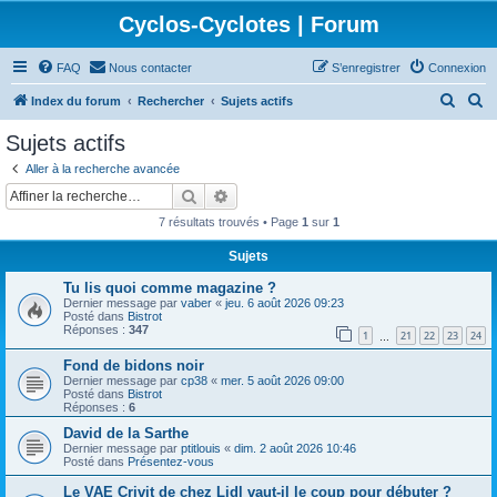
Cyclos-Cyclotes | Forum
FAQ
Nous contacter
S’enregistrer
Connexion
R
R
Index du forum
Rechercher
Sujets actifs
e
e
Sujets actifs
c
c
Aller à la recherche avancée
h
h
Rechercher
Recherche avancée
e
e
7 résultats trouvés • Page
1
sur
1
r
r
Sujets
c
c
Tu lis quoi comme magazine ?
h
h
Dernier message par
vaber
«
jeu. 6 août 2026 09:23
e
e
Posté dans
Bistrot
Réponses :
347
1
21
22
23
24
…
r
r
Fond de bidons noir
Dernier message par
cp38
«
mer. 5 août 2026 09:00
Posté dans
Bistrot
Réponses :
6
David de la Sarthe
Dernier message par
ptitlouis
«
dim. 2 août 2026 10:46
Posté dans
Présentez-vous
Le VAE Crivit de chez Lidl vaut-il le coup pour débuter ?