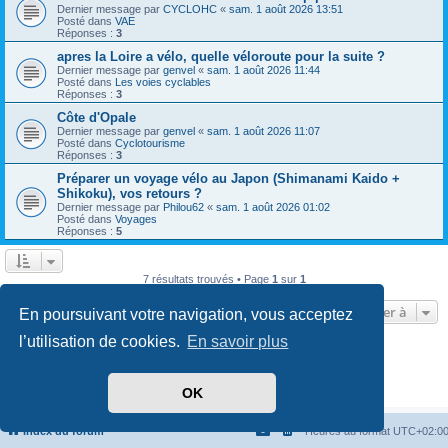
Dernier message par
CYCLOHC
«
sam. 1 août 2026 13:51
Posté dans
VAE
Réponses :
3
apres la Loire a vélo, quelle véloroute pour la suite ?
Dernier message par
genvel
«
sam. 1 août 2026 11:44
Posté dans
Les voies cyclables
Réponses :
3
Côte d'Opale
Dernier message par
genvel
«
sam. 1 août 2026 11:07
Posté dans
Cyclotourisme
Réponses :
3
Préparer un voyage vélo au Japon (Shimanami Kaido +
Shikoku), vos retours ?
Dernier message par
Philou62
«
sam. 1 août 2026 01:02
Posté dans
Voyages
Réponses :
5
7 résultats trouvés • Page
1
sur
1
Aller à
En poursuivant votre navigation, vous acceptez
l’utilisation de cookies.
En savoir plus
Développé par
phpBB
® Forum Software © phpBB Limited
Traduit par
phpBB-fr.com
Confidentialité
|
Conditions
OK
Index du forum
Heures au format
UTC+02:0