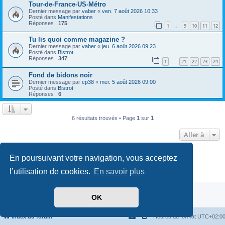
Tour-de-France-US-Métro
Dernier message par
vaber
«
ven. 7 août 2026 10:33
Posté dans
Manifestations
Réponses :
175
1
9
10
11
12
…
Tu lis quoi comme magazine ?
Dernier message par
vaber
«
jeu. 6 août 2026 09:23
Posté dans
Bistrot
Réponses :
347
1
21
22
23
24
…
Fond de bidons noir
Dernier message par
cp38
«
mer. 5 août 2026 09:00
Posté dans
Bistrot
Réponses :
6
6 résultats trouvés • Page
1
sur
1
Aller à
Développé par
phpBB
® Forum Software © phpBB Limited
En poursuivant votre navigation, vous acceptez
Traduit par
phpBB-fr.com
l’utilisation de cookies.
En savoir plus
Confidentialité
|
Conditions
OK
Index du forum
Heures au format
UTC+02:0