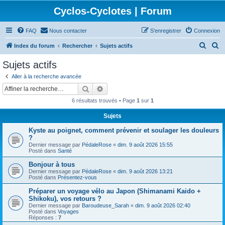
Cyclos-Cyclotes | Forum
FAQ
Nous contacter
S’enregistrer
Connexion
R
R
Index du forum
Rechercher
Sujets actifs
e
e
Sujets actifs
c
c
Aller à la recherche avancée
h
h
Rechercher
Recherche avancée
e
e
6 résultats trouvés • Page
1
sur
1
r
r
Sujets
c
c
Kyste au poignet, comment prévenir et soulager les douleurs
h
h
?
e
e
Dernier message par
PédaleRose
«
dim. 9 août 2026 15:55
Posté dans
Santé
r
r
Bonjour à tous
Dernier message par
PédaleRose
«
dim. 9 août 2026 13:21
Posté dans
Présentez-vous
Préparer un voyage vélo au Japon (Shimanami Kaido +
Shikoku), vos retours ?
Dernier message par
Baroudeuse_Sarah
«
dim. 9 août 2026 02:40
Posté dans
Voyages
Réponses :
7