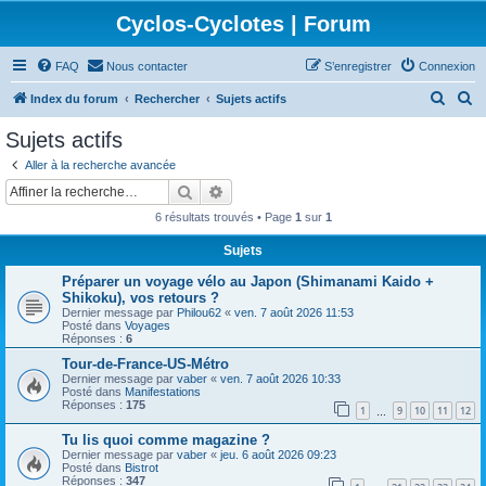
Cyclos-Cyclotes | Forum
FAQ
Nous contacter
S’enregistrer
Connexion
R
R
Index du forum
Rechercher
Sujets actifs
e
e
Sujets actifs
c
c
Aller à la recherche avancée
h
h
Rechercher
Recherche avancée
e
e
6 résultats trouvés • Page
1
sur
1
r
r
Sujets
c
c
Préparer un voyage vélo au Japon (Shimanami Kaido +
h
h
Shikoku), vos retours ?
e
e
Dernier message par
Philou62
«
ven. 7 août 2026 11:53
Posté dans
Voyages
r
r
Réponses :
6
Tour-de-France-US-Métro
Dernier message par
vaber
«
ven. 7 août 2026 10:33
Posté dans
Manifestations
Réponses :
175
1
9
10
11
12
…
Tu lis quoi comme magazine ?
Dernier message par
vaber
«
jeu. 6 août 2026 09:23
Posté dans
Bistrot
Réponses :
347