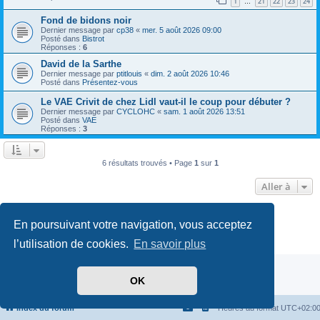
1
21
22
23
24
…
Fond de bidons noir
Dernier message par
cp38
«
mer. 5 août 2026 09:00
Posté dans
Bistrot
Réponses :
6
David de la Sarthe
Dernier message par
ptitlouis
«
dim. 2 août 2026 10:46
Posté dans
Présentez-vous
Le VAE Crivit de chez Lidl vaut-il le coup pour débuter ?
Dernier message par
CYCLOHC
«
sam. 1 août 2026 13:51
Posté dans
VAE
Réponses :
3
6 résultats trouvés • Page
1
sur
1
Aller à
Développé par
phpBB
® Forum Software © phpBB Limited
En poursuivant votre navigation, vous acceptez
Traduit par
phpBB-fr.com
Confidentialité
|
Conditions
l’utilisation de cookies.
En savoir plus
OK
Index du forum
Heures au format
UTC+02:0