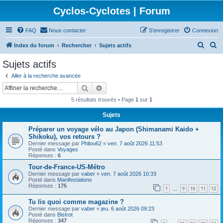
Cyclos-Cyclotes | Forum
FAQ
Nous contacter
S’enregistrer
Connexion
R
R
Index du forum
Rechercher
Sujets actifs
e
e
Sujets actifs
c
c
Aller à la recherche avancée
h
h
Rechercher
Recherche avancée
e
e
5 résultats trouvés • Page
1
sur
1
r
r
Sujets
c
c
Préparer un voyage vélo au Japon (Shimanami Kaido +
h
h
Shikoku), vos retours ?
e
e
Dernier message par
Philou62
«
ven. 7 août 2026 11:53
Posté dans
Voyages
r
r
Réponses :
6
Tour-de-France-US-Métro
Dernier message par
vaber
«
ven. 7 août 2026 10:33
Posté dans
Manifestations
Réponses :
175
1
9
10
11
12
…
Tu lis quoi comme magazine ?
Dernier message par
vaber
«
jeu. 6 août 2026 09:23
Posté dans
Bistrot
Réponses :
347