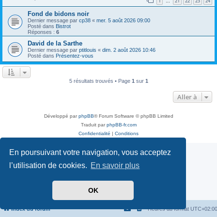
1
21
22
23
24
…
Fond de bidons noir
Dernier message par
cp38
«
mer. 5 août 2026 09:00
Posté dans
Bistrot
Réponses :
6
David de la Sarthe
Dernier message par
ptitlouis
«
dim. 2 août 2026 10:46
Posté dans
Présentez-vous
5 résultats trouvés • Page
1
sur
1
Aller à
Développé par
phpBB
® Forum Software © phpBB Limited
Traduit par
phpBB-fr.com
Confidentialité
|
Conditions
En poursuivant votre navigation, vous acceptez
l’utilisation de cookies.
En savoir plus
OK
Index du forum
Heures au format
UTC+02:0