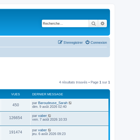
Rechercher
Recherche avancé
S’enregistrer
Connexion
4 résultats trouvés • Page
1
sur
1
VUES
DERNIER MESSAGE
D
par
Baroudeuse_Sarah
V
450
e
dim. 9 août 2026 02:40
r
u
n
D
par
vaber
V
126654
i
e
ven. 7 août 2026 10:33
e
e
r
r
u
n
s
m
D
par
vaber
i
V
191474
e
e
e
jeu. 6 août 2026 09:23
e
s
r
r
s