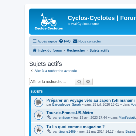
Cyclos-Cyclotes | Foru
le vrai Cyclotourisme
Accès rapide
FAQ
Nous contacter
Index du forum
Rechercher
Sujets actifs
Sujets actifs
Aller à la recherche avancée
Rechercher
Recherche avancée
SUJETS
Préparer un voyage vélo au Japon (Shimanami 
par
Baroudeuse_Sarah
»
sam. 25 juil. 2026 15:01
» dans
Vo
Tour-de-France-US-Métro
par
emilpoe
»
jeu. 13 avr. 2023 17:44
» dans
Manifestati
Tu lis quoi comme magazine ?
par
titoune1469
»
mer. 21 mai 2014 14:17
» dans
Bistrot