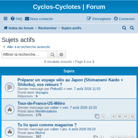
Cyclos-Cyclotes | Forum
FAQ
Nous contacter
S’enregistrer
Connexion
R
R
Index du forum
Rechercher
Sujets actifs
e
e
Sujets actifs
c
c
Aller à la recherche avancée
h
h
Rechercher
Recherche avancée
e
e
8 résultats trouvés • Page
1
sur
1
r
r
Sujets
c
c
Préparer un voyage vélo au Japon (Shimanami Kaido +
h
h
Shikoku), vos retours ?
e
e
Dernier message par
Philou62
«
ven. 7 août 2026 11:53
Posté dans
Voyages
r
r
Réponses :
6
Tour-de-France-US-Métro
Dernier message par
vaber
«
ven. 7 août 2026 10:33
Posté dans
Manifestations
Réponses :
175
1
9
10
11
12
…
Tu lis quoi comme magazine ?
Dernier message par
vaber
«
jeu. 6 août 2026 09:23
Posté dans
Bistrot
Réponses :
347