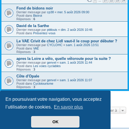
1
21
22
23
24
…
Fond de bidons noir
Dernier message par
cp38
«
mer. 5 août 2026 09:00
Posté dans
Bistrot
Réponses :
6
David de la Sarthe
Dernier message par
ptitlouis
«
dim. 2 août 2026 10:46
Posté dans
Présentez-vous
Le VAE Crivit de chez Lidl vaut-il le coup pour débuter ?
Dernier message par
CYCLOHC
«
sam. 1 août 2026 13:51
Posté dans
VAE
Réponses :
3
apres la Loire a vélo, quelle véloroute pour la suite ?
Dernier message par
genvel
«
sam. 1 août 2026 11:44
Posté dans
Les voies cyclables
Réponses :
3
Côte d'Opale
Dernier message par
genvel
«
sam. 1 août 2026 11:07
Posté dans
Cyclotourisme
Réponses :
3
En poursuivant votre navigation, vous acceptez
8 résultats trouvés • Page
1
sur
1
l’utilisation de cookies.
En savoir plus
Aller à
OK
Développé par
phpBB
® Forum Software © phpBB Limited
Traduit par
phpBB-fr.com