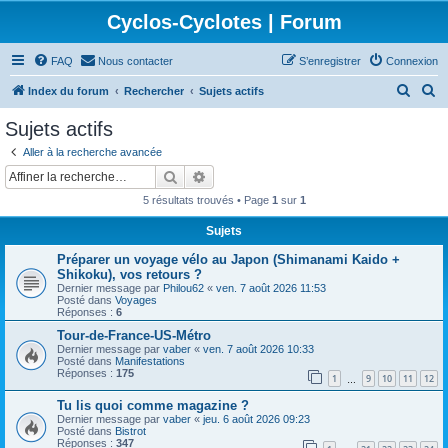
Cyclos-Cyclotes | Forum
FAQ
Nous contacter
S’enregistrer
Connexion
R
R
Index du forum
Rechercher
Sujets actifs
e
e
Sujets actifs
c
c
Aller à la recherche avancée
h
h
Rechercher
Recherche avancée
e
e
5 résultats trouvés • Page
1
sur
1
r
r
Sujets
c
c
Préparer un voyage vélo au Japon (Shimanami Kaido +
h
h
Shikoku), vos retours ?
e
e
Dernier message par
Philou62
«
ven. 7 août 2026 11:53
Posté dans
Voyages
r
r
Réponses :
6
Tour-de-France-US-Métro
Dernier message par
vaber
«
ven. 7 août 2026 10:33
Posté dans
Manifestations
Réponses :
175
1
9
10
11
12
…
Tu lis quoi comme magazine ?
Dernier message par
vaber
«
jeu. 6 août 2026 09:23
Posté dans
Bistrot
Réponses :
347