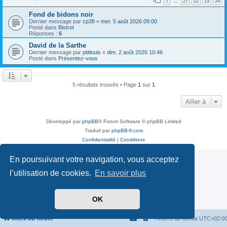
1
21
22
23
24
…
Fond de bidons noir
Dernier message par
cp38
«
mer. 5 août 2026 09:00
Posté dans
Bistrot
Réponses :
6
David de la Sarthe
Dernier message par
ptitlouis
«
dim. 2 août 2026 10:46
Posté dans
Présentez-vous
5 résultats trouvés • Page
1
sur
1
Aller à
Développé par
phpBB
® Forum Software © phpBB Limited
Traduit par
phpBB-fr.com
Confidentialité
|
Conditions
En poursuivant votre navigation, vous acceptez
l’utilisation de cookies.
En savoir plus
OK
Index du forum
Heures au format
UTC+02:0