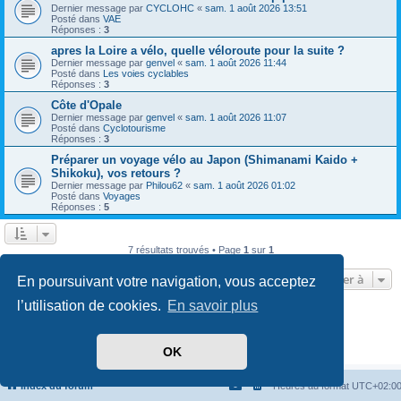
Dernier message par
CYCLOHC
«
sam. 1 août 2026 13:51
Posté dans
VAE
Réponses :
3
apres la Loire a vélo, quelle véloroute pour la suite ?
Dernier message par
genvel
«
sam. 1 août 2026 11:44
Posté dans
Les voies cyclables
Réponses :
3
Côte d'Opale
Dernier message par
genvel
«
sam. 1 août 2026 11:07
Posté dans
Cyclotourisme
Réponses :
3
Préparer un voyage vélo au Japon (Shimanami Kaido +
Shikoku), vos retours ?
Dernier message par
Philou62
«
sam. 1 août 2026 01:02
Posté dans
Voyages
Réponses :
5
7 résultats trouvés • Page
1
sur
1
Aller à
En poursuivant votre navigation, vous acceptez
l’utilisation de cookies.
En savoir plus
Développé par
phpBB
® Forum Software © phpBB Limited
Traduit par
phpBB-fr.com
Confidentialité
|
Conditions
OK
Index du forum
Heures au format
UTC+02:0