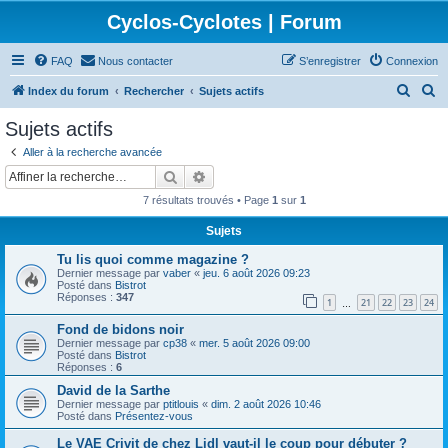
Cyclos-Cyclotes | Forum
FAQ
Nous contacter
S’enregistrer
Connexion
R
R
Index du forum
Rechercher
Sujets actifs
e
e
Sujets actifs
c
c
Aller à la recherche avancée
h
h
Rechercher
Recherche avancée
e
e
7 résultats trouvés • Page
1
sur
1
r
r
Sujets
c
c
Tu lis quoi comme magazine ?
h
h
Dernier message par
vaber
«
jeu. 6 août 2026 09:23
e
e
Posté dans
Bistrot
Réponses :
347
1
21
22
23
24
…
r
r
Fond de bidons noir
Dernier message par
cp38
«
mer. 5 août 2026 09:00
Posté dans
Bistrot
Réponses :
6
David de la Sarthe
Dernier message par
ptitlouis
«
dim. 2 août 2026 10:46
Posté dans
Présentez-vous
Le VAE Crivit de chez Lidl vaut-il le coup pour débuter ?