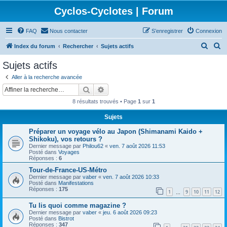
Cyclos-Cyclotes | Forum
FAQ
Nous contacter
S’enregistrer
Connexion
R
R
Index du forum
Rechercher
Sujets actifs
e
e
Sujets actifs
c
c
Aller à la recherche avancée
h
h
Rechercher
Recherche avancée
e
e
8 résultats trouvés • Page
1
sur
1
r
r
Sujets
c
c
Préparer un voyage vélo au Japon (Shimanami Kaido +
h
h
Shikoku), vos retours ?
e
e
Dernier message par
Philou62
«
ven. 7 août 2026 11:53
Posté dans
Voyages
r
r
Réponses :
6
Tour-de-France-US-Métro
Dernier message par
vaber
«
ven. 7 août 2026 10:33
Posté dans
Manifestations
Réponses :
175
1
9
10
11
12
…
Tu lis quoi comme magazine ?
Dernier message par
vaber
«
jeu. 6 août 2026 09:23
Posté dans
Bistrot
Réponses :
347