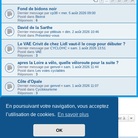
1
21
22
23
24
…
Fond de bidons noir
Dernier message par
cp38
«
mer. 5 août 2026 09:00
Posté dans
Bistrot
Réponses :
6
David de la Sarthe
Dernier message par
ptitlouis
«
dim. 2 août 2026 10:46
Posté dans
Présentez-vous
Le VAE Crivit de chez Lidl vaut-il le coup pour débuter ?
Dernier message par
CYCLOHC
«
sam. 1 août 2026 13:51
Posté dans
VAE
Réponses :
3
apres la Loire a vélo, quelle véloroute pour la suite ?
Dernier message par
genvel
«
sam. 1 août 2026 11:44
Posté dans
Les voies cyclables
Réponses :
3
Côte d'Opale
Dernier message par
genvel
«
sam. 1 août 2026 11:07
Posté dans
Cyclotourisme
Réponses :
3
En poursuivant votre navigation, vous acceptez
8 résultats trouvés • Page
1
sur
1
l’utilisation de cookies.
En savoir plus
Aller à
OK
Développé par
phpBB
® Forum Software © phpBB Limited
Traduit par
phpBB-fr.com