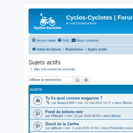
Cyclos-Cyclotes | Foru
le vrai Cyclotourisme
Accès rapide
FAQ
Nous contacter
Index du forum
Rechercher
Sujets actifs
Sujets actifs
Aller à la recherche avancée
Rechercher
Recherche avancée
SUJETS
Tu lis quoi comme magazine ?
par
titoune1469
»
mer. 21 mai 2014 14:17
» dans
Bistrot
Fond de bidons noir
par
Philou62
»
mer. 22 juil. 2026 08:59
» dans
Bistrot
David de la Sarthe
par
ptitlouis
»
dim. 2 août 2026 10:46
» dans
Présentez-vous