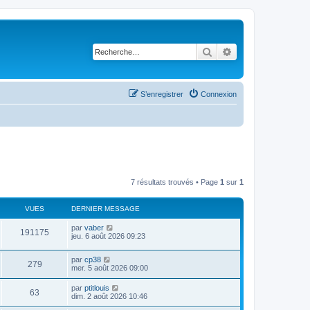
Rechercher
Recherche avancé
S’enregistrer
Connexion
7 résultats trouvés • Page
1
sur
1
VUES
DERNIER MESSAGE
D
par
vaber
V
191175
e
jeu. 6 août 2026 09:23
r
u
n
D
par
cp38
i
V
279
e
e
mer. 5 août 2026 09:00
e
r
r
u
n
s
m
D
par
ptitlouis
V
63
i
e
e
dim. 2 août 2026 10:46
e
e
s
r
r
s