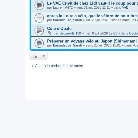
Le VAE Crivit de chez Lidl vaut-il le coup pour 
par
LaurentM472
»
ven. 31 juil. 2026 11:11
» dans
VAE
apres la Loire a vélo, quelle véloroute pour la s
par
Baroudeuse_Sarah
»
lun. 20 juil. 2026 20:20
» dans
Les 
Côte d'Opale
par
Beuzeville 130
»
mer. 8 juil. 2026 19:01
» dans
Cyclo
Préparer un voyage vélo au Japon (Shimanami 
par
Baroudeuse_Sarah
»
sam. 25 juil. 2026 15:01
» dans
Vo
Aller à la recherche avancée