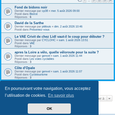
1
21
22
23
24
…
Fond de bidons noir
Dernier message par
cp38
«
mer. 5 août 2026 09:00
Posté dans
Bistrot
Réponses :
6
David de la Sarthe
Dernier message par
ptitlouis
«
dim. 2 août 2026 10:46
Posté dans
Présentez-vous
Le VAE Crivit de chez Lidl vaut-il le coup pour débuter ?
Dernier message par
CYCLOHC
«
sam. 1 août 2026 13:51
Posté dans
VAE
Réponses :
3
apres la Loire a vélo, quelle véloroute pour la suite ?
Dernier message par
genvel
«
sam. 1 août 2026 11:44
Posté dans
Les voies cyclables
Réponses :
3
Côte d'Opale
Dernier message par
genvel
«
sam. 1 août 2026 11:07
Posté dans
Cyclotourisme
Réponses :
3
En poursuivant votre navigation, vous acceptez
8 résultats trouvés • Page
1
sur
1
l’utilisation de cookies.
En savoir plus
Aller à
OK
Développé par
phpBB
® Forum Software © phpBB Limited
Traduit par
phpBB-fr.com