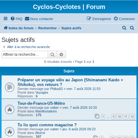
Cyclos-Cyclotes | Forum
FAQ
Nous contacter
S’enregistrer
Connexion
R
R
Index du forum
Rechercher
Sujets actifs
e
e
Sujets actifs
c
c
Aller à la recherche avancée
h
h
Rechercher
Recherche avancée
e
e
8 résultats trouvés • Page
1
sur
1
r
r
Sujets
c
c
Préparer un voyage vélo au Japon (Shimanami Kaido +
h
h
Shikoku), vos retours ?
e
e
Dernier message par
Philou62
«
ven. 7 août 2026 11:53
Posté dans
Voyages
r
r
Réponses :
6
Tour-de-France-US-Métro
Dernier message par
vaber
«
ven. 7 août 2026 10:33
Posté dans
Manifestations
Réponses :
175
1
9
10
11
12
…
Tu lis quoi comme magazine ?
Dernier message par
vaber
«
jeu. 6 août 2026 09:23
Posté dans
Bistrot
Réponses :
347