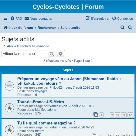
Cyclos-Cyclotes | Forum
FAQ
Nous contacter
S’enregistrer
Connexion
R
R
Index du forum
Rechercher
Sujets actifs
e
e
Sujets actifs
c
c
Aller à la recherche avancée
h
h
Rechercher
Recherche avancée
e
e
8 résultats trouvés • Page
1
sur
1
r
r
Sujets
c
c
Préparer un voyage vélo au Japon (Shimanami Kaido +
h
h
Shikoku), vos retours ?
e
e
Dernier message par
Philou62
«
ven. 7 août 2026 11:53
Posté dans
Voyages
r
r
Réponses :
6
Tour-de-France-US-Métro
Dernier message par
vaber
«
ven. 7 août 2026 10:33
Posté dans
Manifestations
Réponses :
175
1
9
10
11
12
…
Tu lis quoi comme magazine ?
Dernier message par
vaber
«
jeu. 6 août 2026 09:23
Posté dans
Bistrot
Réponses :
347