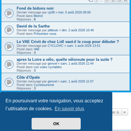
1
21
22
23
24
…
Fond de bidons noir
Dernier message par
cp38
«
mer. 5 août 2026 09:00
Posté dans
Bistrot
Réponses :
6
David de la Sarthe
Dernier message par
ptitlouis
«
dim. 2 août 2026 10:46
Posté dans
Présentez-vous
Le VAE Crivit de chez Lidl vaut-il le coup pour débuter ?
Dernier message par
CYCLOHC
«
sam. 1 août 2026 13:51
Posté dans
VAE
Réponses :
3
apres la Loire a vélo, quelle véloroute pour la suite ?
Dernier message par
genvel
«
sam. 1 août 2026 11:44
Posté dans
Les voies cyclables
Réponses :
3
Côte d'Opale
Dernier message par
genvel
«
sam. 1 août 2026 11:07
Posté dans
Cyclotourisme
Réponses :
3
En poursuivant votre navigation, vous acceptez
8 résultats trouvés • Page
1
sur
1
l’utilisation de cookies.
En savoir plus
Aller à
OK
Développé par
phpBB
® Forum Software © phpBB Limited
Traduit par
phpBB-fr.com