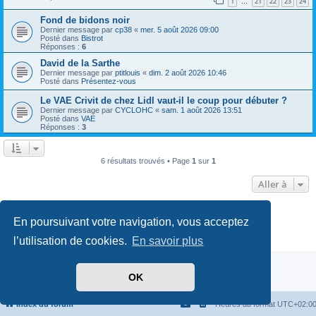
1
21
22
23
24
…
Fond de bidons noir
Dernier message par
cp38
«
mer. 5 août 2026 09:00
Posté dans
Bistrot
Réponses :
6
David de la Sarthe
Dernier message par
ptitlouis
«
dim. 2 août 2026 10:46
Posté dans
Présentez-vous
Le VAE Crivit de chez Lidl vaut-il le coup pour débuter ?
Dernier message par
CYCLOHC
«
sam. 1 août 2026 13:51
Posté dans
VAE
Réponses :
3
6 résultats trouvés • Page
1
sur
1
Aller à
Développé par
phpBB
® Forum Software © phpBB Limited
En poursuivant votre navigation, vous acceptez
Traduit par
phpBB-fr.com
Confidentialité
|
Conditions
l’utilisation de cookies.
En savoir plus
OK
Index du forum
Heures au format
UTC+02:0