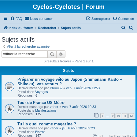
Cyclos-Cyclotes | Forum
FAQ
Nous contacter
S’enregistrer
Connexion
R
R
Index du forum
Rechercher
Sujets actifs
e
e
Sujets actifs
c
c
Aller à la recherche avancée
h
h
Rechercher
Recherche avancée
e
e
6 résultats trouvés • Page
1
sur
1
r
r
Sujets
c
c
Préparer un voyage vélo au Japon (Shimanami Kaido +
h
h
Shikoku), vos retours ?
e
e
Dernier message par
Philou62
«
ven. 7 août 2026 11:53
Posté dans
Voyages
r
r
Réponses :
6
Tour-de-France-US-Métro
Dernier message par
vaber
«
ven. 7 août 2026 10:33
Posté dans
Manifestations
Réponses :
175
1
9
10
11
12
…
Tu lis quoi comme magazine ?
Dernier message par
vaber
«
jeu. 6 août 2026 09:23
Posté dans
Bistrot
Réponses :
347