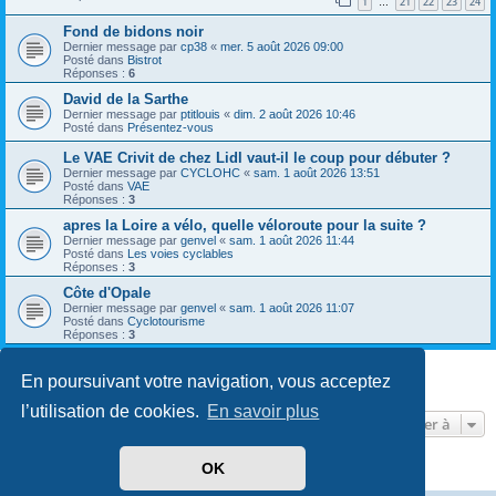
1
21
22
23
24
…
Fond de bidons noir
Dernier message par
cp38
«
mer. 5 août 2026 09:00
Posté dans
Bistrot
Réponses :
6
David de la Sarthe
Dernier message par
ptitlouis
«
dim. 2 août 2026 10:46
Posté dans
Présentez-vous
Le VAE Crivit de chez Lidl vaut-il le coup pour débuter ?
Dernier message par
CYCLOHC
«
sam. 1 août 2026 13:51
Posté dans
VAE
Réponses :
3
apres la Loire a vélo, quelle véloroute pour la suite ?
Dernier message par
genvel
«
sam. 1 août 2026 11:44
Posté dans
Les voies cyclables
Réponses :
3
Côte d'Opale
Dernier message par
genvel
«
sam. 1 août 2026 11:07
Posté dans
Cyclotourisme
Réponses :
3
En poursuivant votre navigation, vous acceptez
8 résultats trouvés • Page
1
sur
1
l’utilisation de cookies.
En savoir plus
Aller à
OK
Développé par
phpBB
® Forum Software © phpBB Limited
Traduit par
phpBB-fr.com