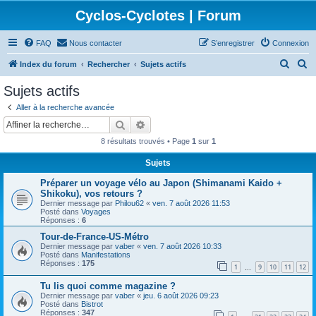
Cyclos-Cyclotes | Forum
FAQ
Nous contacter
S’enregistrer
Connexion
R
R
Index du forum
Rechercher
Sujets actifs
e
e
Sujets actifs
c
c
Aller à la recherche avancée
h
h
Rechercher
Recherche avancée
e
e
8 résultats trouvés • Page
1
sur
1
r
r
Sujets
c
c
Préparer un voyage vélo au Japon (Shimanami Kaido +
h
h
Shikoku), vos retours ?
e
e
Dernier message par
Philou62
«
ven. 7 août 2026 11:53
Posté dans
Voyages
r
r
Réponses :
6
Tour-de-France-US-Métro
Dernier message par
vaber
«
ven. 7 août 2026 10:33
Posté dans
Manifestations
Réponses :
175
1
9
10
11
12
…
Tu lis quoi comme magazine ?
Dernier message par
vaber
«
jeu. 6 août 2026 09:23
Posté dans
Bistrot
Réponses :
347