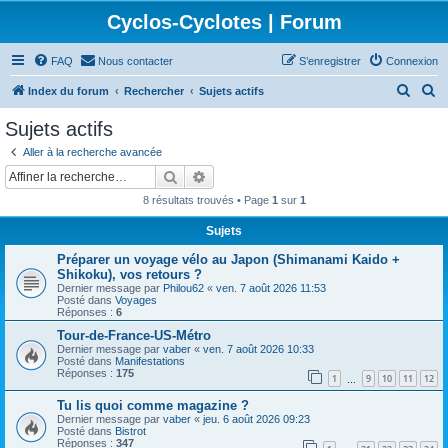
Cyclos-Cyclotes | Forum
FAQ
Nous contacter
S’enregistrer
Connexion
R
R
Index du forum
Rechercher
Sujets actifs
e
e
Sujets actifs
c
c
Aller à la recherche avancée
h
h
Rechercher
Recherche avancée
e
e
8 résultats trouvés • Page
1
sur
1
r
r
Sujets
c
c
Préparer un voyage vélo au Japon (Shimanami Kaido +
h
h
Shikoku), vos retours ?
e
e
Dernier message par
Philou62
«
ven. 7 août 2026 11:53
Posté dans
Voyages
r
r
Réponses :
6
Tour-de-France-US-Métro
Dernier message par
vaber
«
ven. 7 août 2026 10:33
Posté dans
Manifestations
Réponses :
175
1
9
10
11
12
…
Tu lis quoi comme magazine ?
Dernier message par
vaber
«
jeu. 6 août 2026 09:23
Posté dans
Bistrot
Réponses :
347