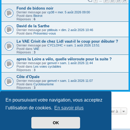
1
21
22
23
24
…
Fond de bidons noir
Dernier message par
cp38
«
mer. 5 août 2026 09:00
Posté dans
Bistrot
Réponses :
6
David de la Sarthe
Dernier message par
ptitlouis
«
dim. 2 août 2026 10:46
Posté dans
Présentez-vous
Le VAE Crivit de chez Lidl vaut-il le coup pour débuter ?
Dernier message par
CYCLOHC
«
sam. 1 août 2026 13:51
Posté dans
VAE
Réponses :
3
apres la Loire a vélo, quelle véloroute pour la suite ?
Dernier message par
genvel
«
sam. 1 août 2026 11:44
Posté dans
Les voies cyclables
Réponses :
3
Côte d'Opale
Dernier message par
genvel
«
sam. 1 août 2026 11:07
Posté dans
Cyclotourisme
Réponses :
3
En poursuivant votre navigation, vous acceptez
8 résultats trouvés • Page
1
sur
1
l’utilisation de cookies.
En savoir plus
Aller à
OK
Développé par
phpBB
® Forum Software © phpBB Limited
Traduit par
phpBB-fr.com