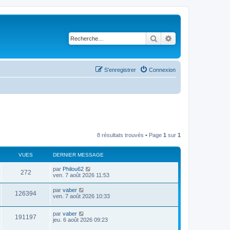
Rechercher
Recherche avancé
S’enregistrer
Connexion
8 résultats trouvés • Page
1
sur
1
VUES
DERNIER MESSAGE
D
par
Philou62
V
272
e
ven. 7 août 2026 11:53
r
u
n
D
par
vaber
V
126394
i
e
ven. 7 août 2026 10:33
e
e
r
r
u
n
s
m
D
par
vaber
i
V
191197
e
e
e
jeu. 6 août 2026 09:23
e
s
r
r
s