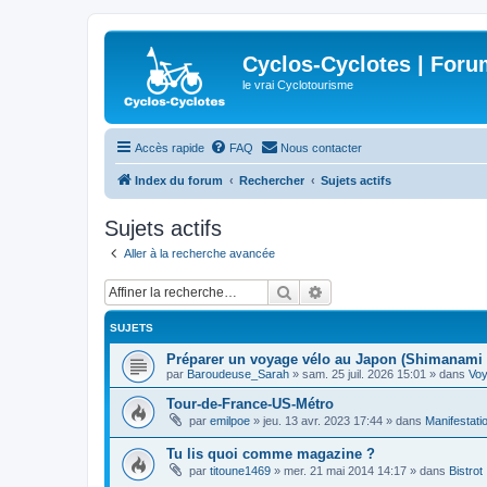
Cyclos-Cyclotes | Foru
le vrai Cyclotourisme
Accès rapide
FAQ
Nous contacter
Index du forum
Rechercher
Sujets actifs
Sujets actifs
Aller à la recherche avancée
Rechercher
Recherche avancée
SUJETS
Préparer un voyage vélo au Japon (Shimanami 
par
Baroudeuse_Sarah
»
sam. 25 juil. 2026 15:01
» dans
Vo
Tour-de-France-US-Métro
par
emilpoe
»
jeu. 13 avr. 2023 17:44
» dans
Manifestati
Tu lis quoi comme magazine ?
par
titoune1469
»
mer. 21 mai 2014 14:17
» dans
Bistrot