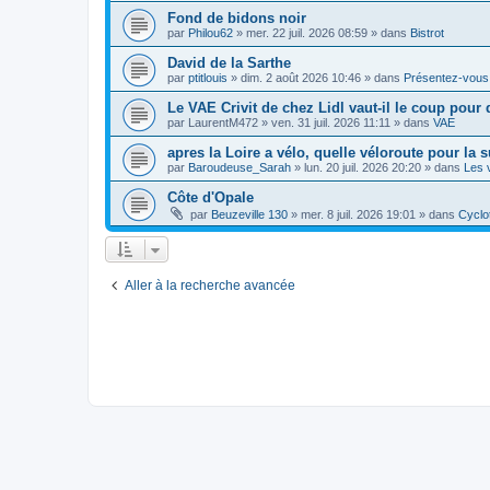
Fond de bidons noir
par
Philou62
»
mer. 22 juil. 2026 08:59
» dans
Bistrot
David de la Sarthe
par
ptitlouis
»
dim. 2 août 2026 10:46
» dans
Présentez-vous
Le VAE Crivit de chez Lidl vaut-il le coup pour 
par
LaurentM472
»
ven. 31 juil. 2026 11:11
» dans
VAE
apres la Loire a vélo, quelle véloroute pour la s
par
Baroudeuse_Sarah
»
lun. 20 juil. 2026 20:20
» dans
Les 
Côte d'Opale
par
Beuzeville 130
»
mer. 8 juil. 2026 19:01
» dans
Cyclo
Aller à la recherche avancée