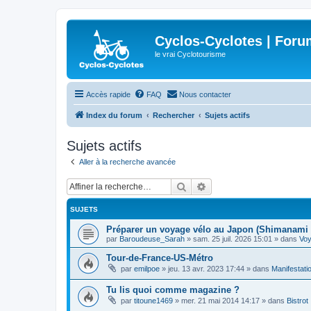
Cyclos-Cyclotes | Foru
le vrai Cyclotourisme
Accès rapide
FAQ
Nous contacter
Index du forum
Rechercher
Sujets actifs
Sujets actifs
Aller à la recherche avancée
Rechercher
Recherche avancée
SUJETS
Préparer un voyage vélo au Japon (Shimanami 
par
Baroudeuse_Sarah
»
sam. 25 juil. 2026 15:01
» dans
Vo
Tour-de-France-US-Métro
par
emilpoe
»
jeu. 13 avr. 2023 17:44
» dans
Manifestati
Tu lis quoi comme magazine ?
par
titoune1469
»
mer. 21 mai 2014 14:17
» dans
Bistrot