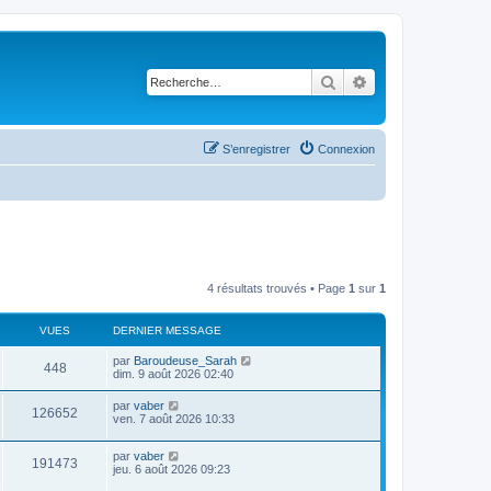
Rechercher
Recherche avancé
S’enregistrer
Connexion
4 résultats trouvés • Page
1
sur
1
VUES
DERNIER MESSAGE
D
par
Baroudeuse_Sarah
V
448
e
dim. 9 août 2026 02:40
r
u
n
D
par
vaber
V
126652
i
e
ven. 7 août 2026 10:33
e
e
r
r
u
n
s
m
D
par
vaber
i
V
191473
e
e
e
jeu. 6 août 2026 09:23
e
s
r
r
s