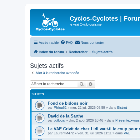
Cyclos-Cyclotes | Foru
le vrai Cyclotourisme
Accès rapide
FAQ
Nous contacter
Index du forum
Rechercher
Sujets actifs
Sujets actifs
Aller à la recherche avancée
Rechercher
Recherche avancée
SUJETS
Fond de bidons noir
par
Philou62
»
mer. 22 juil. 2026 08:59
» dans
Bistrot
David de la Sarthe
par
ptitlouis
»
dim. 2 août 2026 10:46
» dans
Présentez-vous
Le VAE Crivit de chez Lidl vaut-il le coup pour 
par
LaurentM472
»
ven. 31 juil. 2026 11:11
» dans
VAE