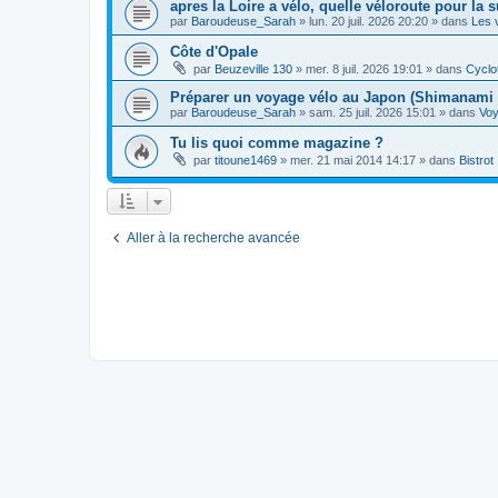
apres la Loire a vélo, quelle véloroute pour la s
par
Baroudeuse_Sarah
»
lun. 20 juil. 2026 20:20
» dans
Les 
Côte d'Opale
par
Beuzeville 130
»
mer. 8 juil. 2026 19:01
» dans
Cyclo
Préparer un voyage vélo au Japon (Shimanami 
par
Baroudeuse_Sarah
»
sam. 25 juil. 2026 15:01
» dans
Vo
Tu lis quoi comme magazine ?
par
titoune1469
»
mer. 21 mai 2014 14:17
» dans
Bistrot
Aller à la recherche avancée