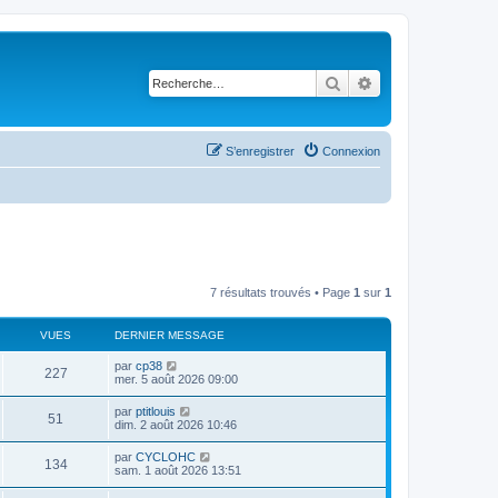
Rechercher
Recherche avancé
S’enregistrer
Connexion
7 résultats trouvés • Page
1
sur
1
VUES
DERNIER MESSAGE
D
par
cp38
V
227
e
mer. 5 août 2026 09:00
r
u
n
D
par
ptitlouis
V
51
i
e
dim. 2 août 2026 10:46
e
e
r
r
u
n
D
par
CYCLOHC
s
m
V
134
i
e
sam. 1 août 2026 13:51
e
e
e
r
s
r
u
n
s