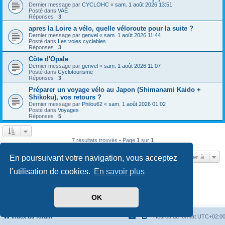
Dernier message par
CYCLOHC
«
sam. 1 août 2026 13:51
Posté dans
VAE
Réponses :
3
apres la Loire a vélo, quelle véloroute pour la suite ?
Dernier message par
genvel
«
sam. 1 août 2026 11:44
Posté dans
Les voies cyclables
Réponses :
3
Côte d'Opale
Dernier message par
genvel
«
sam. 1 août 2026 11:07
Posté dans
Cyclotourisme
Réponses :
3
Préparer un voyage vélo au Japon (Shimanami Kaido +
Shikoku), vos retours ?
Dernier message par
Philou62
«
sam. 1 août 2026 01:02
Posté dans
Voyages
Réponses :
5
7 résultats trouvés • Page
1
sur
1
Aller à
En poursuivant votre navigation, vous acceptez
l’utilisation de cookies.
En savoir plus
Développé par
phpBB
® Forum Software © phpBB Limited
Traduit par
phpBB-fr.com
Confidentialité
|
Conditions
OK
Index du forum
Heures au format
UTC+02:0