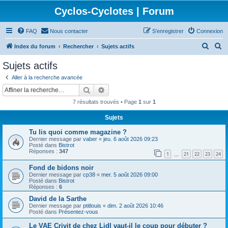
Cyclos-Cyclotes | Forum
FAQ
Nous contacter
S’enregistrer
Connexion
R
R
Index du forum
Rechercher
Sujets actifs
e
e
Sujets actifs
c
c
Aller à la recherche avancée
h
h
Rechercher
Recherche avancée
e
e
7 résultats trouvés • Page
1
sur
1
r
r
Sujets
c
c
Tu lis quoi comme magazine ?
h
h
Dernier message par
vaber
«
jeu. 6 août 2026 09:23
e
e
Posté dans
Bistrot
Réponses :
347
1
21
22
23
24
…
r
r
Fond de bidons noir
Dernier message par
cp38
«
mer. 5 août 2026 09:00
Posté dans
Bistrot
Réponses :
6
David de la Sarthe
Dernier message par
ptitlouis
«
dim. 2 août 2026 10:46
Posté dans
Présentez-vous
Le VAE Crivit de chez Lidl vaut-il le coup pour débuter ?