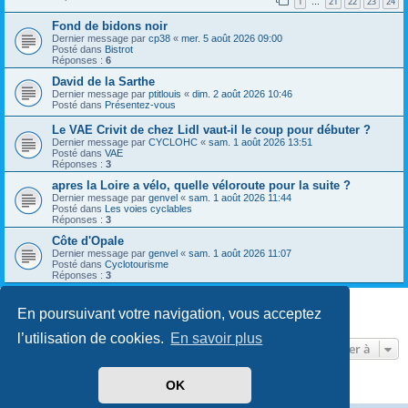
1
21
22
23
24
…
Fond de bidons noir
Dernier message par
cp38
«
mer. 5 août 2026 09:00
Posté dans
Bistrot
Réponses :
6
David de la Sarthe
Dernier message par
ptitlouis
«
dim. 2 août 2026 10:46
Posté dans
Présentez-vous
Le VAE Crivit de chez Lidl vaut-il le coup pour débuter ?
Dernier message par
CYCLOHC
«
sam. 1 août 2026 13:51
Posté dans
VAE
Réponses :
3
apres la Loire a vélo, quelle véloroute pour la suite ?
Dernier message par
genvel
«
sam. 1 août 2026 11:44
Posté dans
Les voies cyclables
Réponses :
3
Côte d'Opale
Dernier message par
genvel
«
sam. 1 août 2026 11:07
Posté dans
Cyclotourisme
Réponses :
3
En poursuivant votre navigation, vous acceptez
8 résultats trouvés • Page
1
sur
1
l’utilisation de cookies.
En savoir plus
Aller à
OK
Développé par
phpBB
® Forum Software © phpBB Limited
Traduit par
phpBB-fr.com