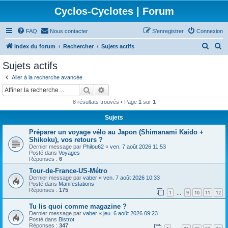
Cyclos-Cyclotes | Forum
FAQ
Nous contacter
S’enregistrer
Connexion
R
R
Index du forum
Rechercher
Sujets actifs
e
e
Sujets actifs
c
c
Aller à la recherche avancée
h
h
Rechercher
Recherche avancée
e
e
8 résultats trouvés • Page
1
sur
1
r
r
Sujets
c
c
Préparer un voyage vélo au Japon (Shimanami Kaido +
h
h
Shikoku), vos retours ?
e
e
Dernier message par
Philou62
«
ven. 7 août 2026 11:53
Posté dans
Voyages
r
r
Réponses :
6
Tour-de-France-US-Métro
Dernier message par
vaber
«
ven. 7 août 2026 10:33
Posté dans
Manifestations
Réponses :
175
1
9
10
11
12
…
Tu lis quoi comme magazine ?
Dernier message par
vaber
«
jeu. 6 août 2026 09:23
Posté dans
Bistrot
Réponses :
347