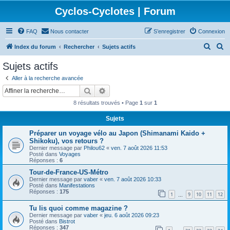
Cyclos-Cyclotes | Forum
FAQ
Nous contacter
S’enregistrer
Connexion
R
R
Index du forum
Rechercher
Sujets actifs
e
e
Sujets actifs
c
c
Aller à la recherche avancée
h
h
Rechercher
Recherche avancée
e
e
8 résultats trouvés • Page
1
sur
1
r
r
Sujets
c
c
Préparer un voyage vélo au Japon (Shimanami Kaido +
h
h
Shikoku), vos retours ?
e
e
Dernier message par
Philou62
«
ven. 7 août 2026 11:53
Posté dans
Voyages
r
r
Réponses :
6
Tour-de-France-US-Métro
Dernier message par
vaber
«
ven. 7 août 2026 10:33
Posté dans
Manifestations
Réponses :
175
1
9
10
11
12
…
Tu lis quoi comme magazine ?
Dernier message par
vaber
«
jeu. 6 août 2026 09:23
Posté dans
Bistrot
Réponses :
347