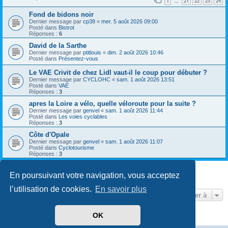
1
21
22
23
24
…
Fond de bidons noir
Dernier message par
cp38
«
mer. 5 août 2026 09:00
Posté dans
Bistrot
Réponses :
6
David de la Sarthe
Dernier message par
ptitlouis
«
dim. 2 août 2026 10:46
Posté dans
Présentez-vous
Le VAE Crivit de chez Lidl vaut-il le coup pour débuter ?
Dernier message par
CYCLOHC
«
sam. 1 août 2026 13:51
Posté dans
VAE
Réponses :
3
apres la Loire a vélo, quelle véloroute pour la suite ?
Dernier message par
genvel
«
sam. 1 août 2026 11:44
Posté dans
Les voies cyclables
Réponses :
3
Côte d'Opale
Dernier message par
genvel
«
sam. 1 août 2026 11:07
Posté dans
Cyclotourisme
Réponses :
3
En poursuivant votre navigation, vous acceptez
8 résultats trouvés • Page
1
sur
1
l’utilisation de cookies.
En savoir plus
Aller à
OK
Développé par
phpBB
® Forum Software © phpBB Limited
Traduit par
phpBB-fr.com