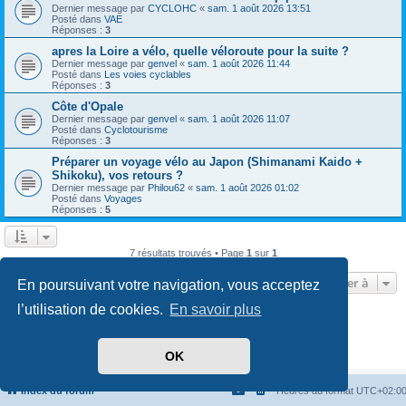
Dernier message par
CYCLOHC
«
sam. 1 août 2026 13:51
Posté dans
VAE
Réponses :
3
apres la Loire a vélo, quelle véloroute pour la suite ?
Dernier message par
genvel
«
sam. 1 août 2026 11:44
Posté dans
Les voies cyclables
Réponses :
3
Côte d'Opale
Dernier message par
genvel
«
sam. 1 août 2026 11:07
Posté dans
Cyclotourisme
Réponses :
3
Préparer un voyage vélo au Japon (Shimanami Kaido +
Shikoku), vos retours ?
Dernier message par
Philou62
«
sam. 1 août 2026 01:02
Posté dans
Voyages
Réponses :
5
7 résultats trouvés • Page
1
sur
1
Aller à
En poursuivant votre navigation, vous acceptez
l’utilisation de cookies.
En savoir plus
Développé par
phpBB
® Forum Software © phpBB Limited
Traduit par
phpBB-fr.com
Confidentialité
|
Conditions
OK
Index du forum
Heures au format
UTC+02:0