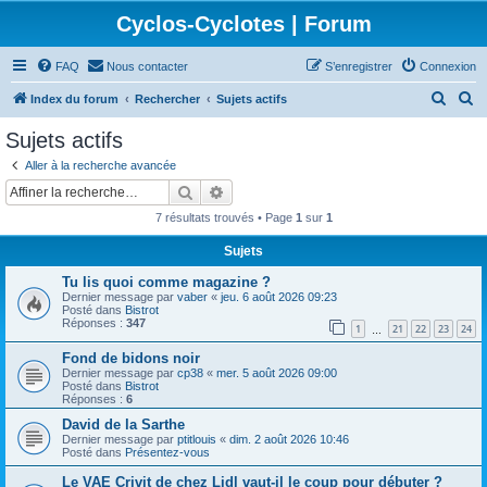
Cyclos-Cyclotes | Forum
FAQ
Nous contacter
S’enregistrer
Connexion
R
R
Index du forum
Rechercher
Sujets actifs
e
e
Sujets actifs
c
c
Aller à la recherche avancée
h
h
Rechercher
Recherche avancée
e
e
7 résultats trouvés • Page
1
sur
1
r
r
Sujets
c
c
Tu lis quoi comme magazine ?
h
h
Dernier message par
vaber
«
jeu. 6 août 2026 09:23
e
e
Posté dans
Bistrot
Réponses :
347
1
21
22
23
24
…
r
r
Fond de bidons noir
Dernier message par
cp38
«
mer. 5 août 2026 09:00
Posté dans
Bistrot
Réponses :
6
David de la Sarthe
Dernier message par
ptitlouis
«
dim. 2 août 2026 10:46
Posté dans
Présentez-vous
Le VAE Crivit de chez Lidl vaut-il le coup pour débuter ?