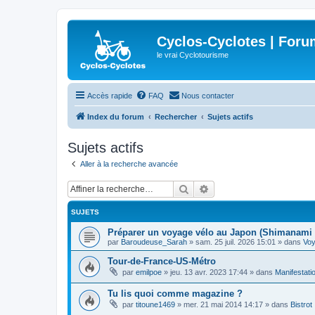
Cyclos-Cyclotes | Foru
le vrai Cyclotourisme
Accès rapide
FAQ
Nous contacter
Index du forum
Rechercher
Sujets actifs
Sujets actifs
Aller à la recherche avancée
Rechercher
Recherche avancée
SUJETS
Préparer un voyage vélo au Japon (Shimanami 
par
Baroudeuse_Sarah
»
sam. 25 juil. 2026 15:01
» dans
Vo
Tour-de-France-US-Métro
par
emilpoe
»
jeu. 13 avr. 2023 17:44
» dans
Manifestati
Tu lis quoi comme magazine ?
par
titoune1469
»
mer. 21 mai 2014 14:17
» dans
Bistrot