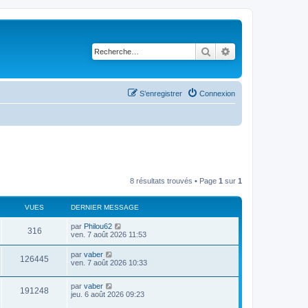
Rechercher
Recherche avancé
S’enregistrer
Connexion
8 résultats trouvés • Page
1
sur
1
VUES
DERNIER MESSAGE
D
par
Philou62
V
316
e
ven. 7 août 2026 11:53
r
u
n
D
par
vaber
V
126445
i
e
ven. 7 août 2026 10:33
e
e
r
r
u
n
s
m
D
par
vaber
i
V
191248
e
e
e
jeu. 6 août 2026 09:23
e
s
r
r
s