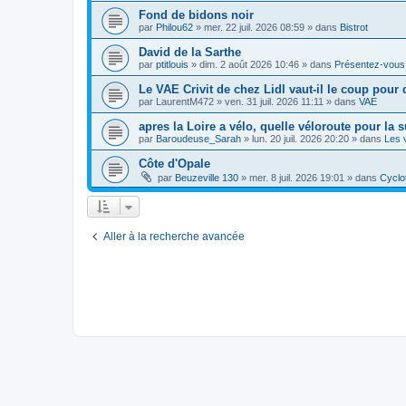
Fond de bidons noir
par
Philou62
»
mer. 22 juil. 2026 08:59
» dans
Bistrot
David de la Sarthe
par
ptitlouis
»
dim. 2 août 2026 10:46
» dans
Présentez-vous
Le VAE Crivit de chez Lidl vaut-il le coup pour 
par
LaurentM472
»
ven. 31 juil. 2026 11:11
» dans
VAE
apres la Loire a vélo, quelle véloroute pour la s
par
Baroudeuse_Sarah
»
lun. 20 juil. 2026 20:20
» dans
Les 
Côte d'Opale
par
Beuzeville 130
»
mer. 8 juil. 2026 19:01
» dans
Cyclo
Aller à la recherche avancée