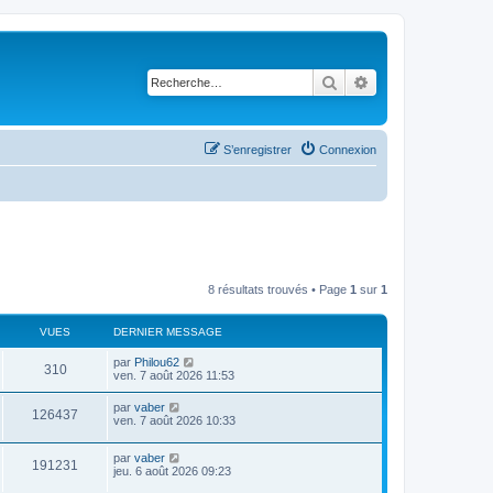
Rechercher
Recherche avancé
S’enregistrer
Connexion
8 résultats trouvés • Page
1
sur
1
VUES
DERNIER MESSAGE
D
par
Philou62
V
310
e
ven. 7 août 2026 11:53
r
u
n
D
par
vaber
V
126437
i
e
ven. 7 août 2026 10:33
e
e
r
r
u
n
s
m
D
par
vaber
i
V
191231
e
e
e
jeu. 6 août 2026 09:23
e
s
r
r
s