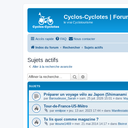
Cyclos-Cyclotes | Foru
le vrai Cyclotourisme
Accès rapide
FAQ
Nous contacter
Index du forum
Rechercher
Sujets actifs
Sujets actifs
Aller à la recherche avancée
Rechercher
Recherche avancée
SUJETS
Préparer un voyage vélo au Japon (Shimanami 
par
Baroudeuse_Sarah
»
sam. 25 juil. 2026 15:01
» dans
Vo
Tour-de-France-US-Métro
par
emilpoe
»
jeu. 13 avr. 2023 17:44
» dans
Manifestati
Tu lis quoi comme magazine ?
par
titoune1469
»
mer. 21 mai 2014 14:17
» dans
Bistrot