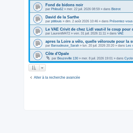
Fond de bidons noir
par
Philou62
»
mer. 22 juil. 2026 08:59
» dans
Bistrot
David de la Sarthe
par
ptitlouis
»
dim. 2 août 2026 10:46
» dans
Présentez-vous
Le VAE Crivit de chez Lidl vaut-il le coup pour 
par
LaurentM472
»
ven. 31 juil. 2026 11:11
» dans
VAE
apres la Loire a vélo, quelle véloroute pour la s
par
Baroudeuse_Sarah
»
lun. 20 juil. 2026 20:20
» dans
Les 
Côte d'Opale
par
Beuzeville 130
»
mer. 8 juil. 2026 19:01
» dans
Cyclo
Aller à la recherche avancée