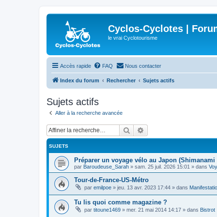
Cyclos-Cyclotes | Foru
le vrai Cyclotourisme
Accès rapide
FAQ
Nous contacter
Index du forum
Rechercher
Sujets actifs
Sujets actifs
Aller à la recherche avancée
Rechercher
Recherche avancée
SUJETS
Préparer un voyage vélo au Japon (Shimanami 
par
Baroudeuse_Sarah
»
sam. 25 juil. 2026 15:01
» dans
Vo
Tour-de-France-US-Métro
par
emilpoe
»
jeu. 13 avr. 2023 17:44
» dans
Manifestati
Tu lis quoi comme magazine ?
par
titoune1469
»
mer. 21 mai 2014 14:17
» dans
Bistrot