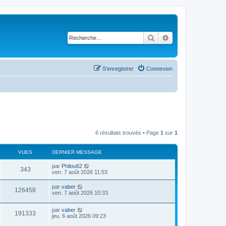
Rechercher
Recherche avancé
S’enregistrer
Connexion
6 résultats trouvés • Page
1
sur
1
VUES
DERNIER MESSAGE
D
par
Philou62
V
343
e
ven. 7 août 2026 11:53
r
u
n
D
par
vaber
V
126458
i
e
ven. 7 août 2026 10:33
e
e
r
r
u
n
s
m
D
par
vaber
i
V
191333
e
e
e
jeu. 6 août 2026 09:23
e
s
r
r
s