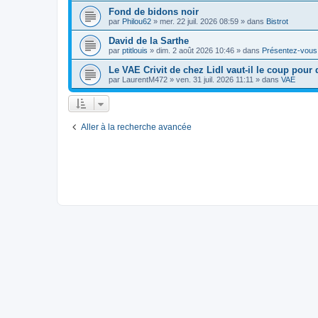
Fond de bidons noir
par
Philou62
»
mer. 22 juil. 2026 08:59
» dans
Bistrot
David de la Sarthe
par
ptitlouis
»
dim. 2 août 2026 10:46
» dans
Présentez-vous
Le VAE Crivit de chez Lidl vaut-il le coup pour 
par
LaurentM472
»
ven. 31 juil. 2026 11:11
» dans
VAE
Aller à la recherche avancée