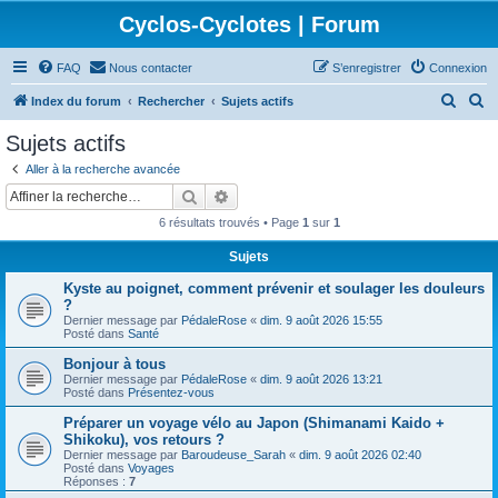
Cyclos-Cyclotes | Forum
FAQ
Nous contacter
S’enregistrer
Connexion
R
R
Index du forum
Rechercher
Sujets actifs
e
e
Sujets actifs
c
c
Aller à la recherche avancée
h
h
Rechercher
Recherche avancée
e
e
6 résultats trouvés • Page
1
sur
1
r
r
Sujets
c
c
Kyste au poignet, comment prévenir et soulager les douleurs
h
h
?
e
e
Dernier message par
PédaleRose
«
dim. 9 août 2026 15:55
Posté dans
Santé
r
r
Bonjour à tous
Dernier message par
PédaleRose
«
dim. 9 août 2026 13:21
Posté dans
Présentez-vous
Préparer un voyage vélo au Japon (Shimanami Kaido +
Shikoku), vos retours ?
Dernier message par
Baroudeuse_Sarah
«
dim. 9 août 2026 02:40
Posté dans
Voyages
Réponses :
7