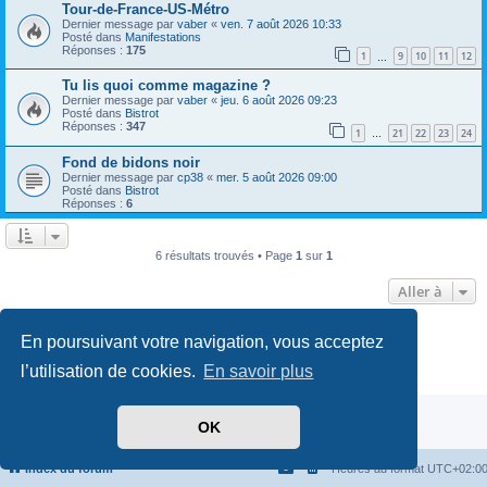
Tour-de-France-US-Métro
Dernier message par
vaber
«
ven. 7 août 2026 10:33
Posté dans
Manifestations
Réponses :
175
1
9
10
11
12
…
Tu lis quoi comme magazine ?
Dernier message par
vaber
«
jeu. 6 août 2026 09:23
Posté dans
Bistrot
Réponses :
347
1
21
22
23
24
…
Fond de bidons noir
Dernier message par
cp38
«
mer. 5 août 2026 09:00
Posté dans
Bistrot
Réponses :
6
6 résultats trouvés • Page
1
sur
1
Aller à
Développé par
phpBB
® Forum Software © phpBB Limited
En poursuivant votre navigation, vous acceptez
Traduit par
phpBB-fr.com
l’utilisation de cookies.
En savoir plus
Confidentialité
|
Conditions
OK
Index du forum
Heures au format
UTC+02:0