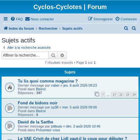
Cyclos-Cyclotes | Forum
FAQ
Nous contacter
S’enregistrer
Connexion
R
R
Index du forum
Rechercher
Sujets actifs
e
e
Sujets actifs
c
c
Aller à la recherche avancée
h
h
Rechercher
Recherche avancée
e
e
7 résultats trouvés • Page
1
sur
1
r
r
Sujets
c
c
Tu lis quoi comme magazine ?
h
h
Dernier message par
vaber
«
jeu. 6 août 2026 09:23
e
e
Posté dans
Bistrot
Réponses :
347
1
21
22
23
24
…
r
r
Fond de bidons noir
Dernier message par
cp38
«
mer. 5 août 2026 09:00
Posté dans
Bistrot
Réponses :
6
David de la Sarthe
Dernier message par
ptitlouis
«
dim. 2 août 2026 10:46
Posté dans
Présentez-vous
Le VAE Crivit de chez Lidl vaut-il le coup pour débuter ?