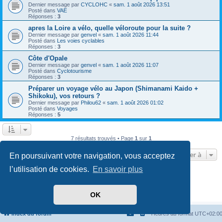
Dernier message par
CYCLOHC
«
sam. 1 août 2026 13:51
Posté dans
VAE
Réponses :
3
apres la Loire a vélo, quelle véloroute pour la suite ?
Dernier message par
genvel
«
sam. 1 août 2026 11:44
Posté dans
Les voies cyclables
Réponses :
3
Côte d'Opale
Dernier message par
genvel
«
sam. 1 août 2026 11:07
Posté dans
Cyclotourisme
Réponses :
3
Préparer un voyage vélo au Japon (Shimanami Kaido +
Shikoku), vos retours ?
Dernier message par
Philou62
«
sam. 1 août 2026 01:02
Posté dans
Voyages
Réponses :
5
7 résultats trouvés • Page
1
sur
1
Aller à
En poursuivant votre navigation, vous acceptez
l’utilisation de cookies.
En savoir plus
Développé par
phpBB
® Forum Software © phpBB Limited
Traduit par
phpBB-fr.com
Confidentialité
|
Conditions
OK
Index du forum
Heures au format
UTC+02:0