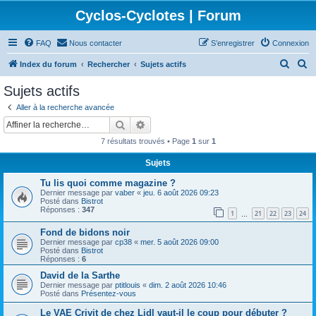
Cyclos-Cyclotes | Forum
FAQ
Nous contacter
S’enregistrer
Connexion
R
R
Index du forum
Rechercher
Sujets actifs
e
e
Sujets actifs
c
c
Aller à la recherche avancée
h
h
Rechercher
Recherche avancée
e
e
7 résultats trouvés • Page
1
sur
1
r
r
Sujets
c
c
Tu lis quoi comme magazine ?
h
h
Dernier message par
vaber
«
jeu. 6 août 2026 09:23
e
e
Posté dans
Bistrot
Réponses :
347
1
21
22
23
24
…
r
r
Fond de bidons noir
Dernier message par
cp38
«
mer. 5 août 2026 09:00
Posté dans
Bistrot
Réponses :
6
David de la Sarthe
Dernier message par
ptitlouis
«
dim. 2 août 2026 10:46
Posté dans
Présentez-vous
Le VAE Crivit de chez Lidl vaut-il le coup pour débuter ?