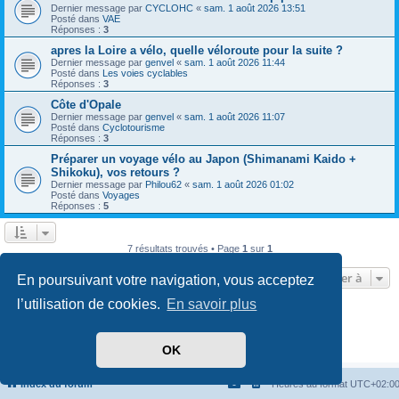
Dernier message par
CYCLOHC
«
sam. 1 août 2026 13:51
Posté dans
VAE
Réponses :
3
apres la Loire a vélo, quelle véloroute pour la suite ?
Dernier message par
genvel
«
sam. 1 août 2026 11:44
Posté dans
Les voies cyclables
Réponses :
3
Côte d'Opale
Dernier message par
genvel
«
sam. 1 août 2026 11:07
Posté dans
Cyclotourisme
Réponses :
3
Préparer un voyage vélo au Japon (Shimanami Kaido +
Shikoku), vos retours ?
Dernier message par
Philou62
«
sam. 1 août 2026 01:02
Posté dans
Voyages
Réponses :
5
7 résultats trouvés • Page
1
sur
1
Aller à
En poursuivant votre navigation, vous acceptez
l’utilisation de cookies.
En savoir plus
Développé par
phpBB
® Forum Software © phpBB Limited
Traduit par
phpBB-fr.com
Confidentialité
|
Conditions
OK
Index du forum
Heures au format
UTC+02:0