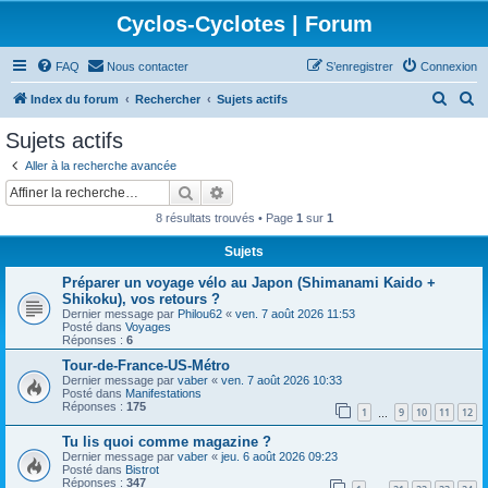
Cyclos-Cyclotes | Forum
FAQ
Nous contacter
S’enregistrer
Connexion
R
R
Index du forum
Rechercher
Sujets actifs
e
e
Sujets actifs
c
c
Aller à la recherche avancée
h
h
Rechercher
Recherche avancée
e
e
8 résultats trouvés • Page
1
sur
1
r
r
Sujets
c
c
Préparer un voyage vélo au Japon (Shimanami Kaido +
h
h
Shikoku), vos retours ?
e
e
Dernier message par
Philou62
«
ven. 7 août 2026 11:53
Posté dans
Voyages
r
r
Réponses :
6
Tour-de-France-US-Métro
Dernier message par
vaber
«
ven. 7 août 2026 10:33
Posté dans
Manifestations
Réponses :
175
1
9
10
11
12
…
Tu lis quoi comme magazine ?
Dernier message par
vaber
«
jeu. 6 août 2026 09:23
Posté dans
Bistrot
Réponses :
347