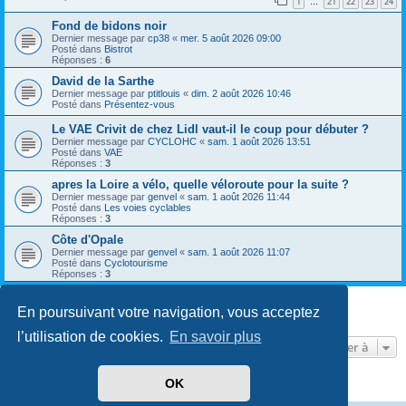
1
21
22
23
24
…
Fond de bidons noir
Dernier message par
cp38
«
mer. 5 août 2026 09:00
Posté dans
Bistrot
Réponses :
6
David de la Sarthe
Dernier message par
ptitlouis
«
dim. 2 août 2026 10:46
Posté dans
Présentez-vous
Le VAE Crivit de chez Lidl vaut-il le coup pour débuter ?
Dernier message par
CYCLOHC
«
sam. 1 août 2026 13:51
Posté dans
VAE
Réponses :
3
apres la Loire a vélo, quelle véloroute pour la suite ?
Dernier message par
genvel
«
sam. 1 août 2026 11:44
Posté dans
Les voies cyclables
Réponses :
3
Côte d'Opale
Dernier message par
genvel
«
sam. 1 août 2026 11:07
Posté dans
Cyclotourisme
Réponses :
3
En poursuivant votre navigation, vous acceptez
8 résultats trouvés • Page
1
sur
1
l’utilisation de cookies.
En savoir plus
Aller à
OK
Développé par
phpBB
® Forum Software © phpBB Limited
Traduit par
phpBB-fr.com