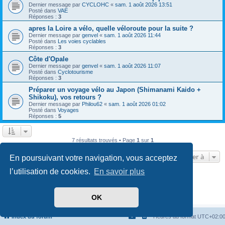
Dernier message par
CYCLOHC
«
sam. 1 août 2026 13:51
Posté dans
VAE
Réponses :
3
apres la Loire a vélo, quelle véloroute pour la suite ?
Dernier message par
genvel
«
sam. 1 août 2026 11:44
Posté dans
Les voies cyclables
Réponses :
3
Côte d'Opale
Dernier message par
genvel
«
sam. 1 août 2026 11:07
Posté dans
Cyclotourisme
Réponses :
3
Préparer un voyage vélo au Japon (Shimanami Kaido +
Shikoku), vos retours ?
Dernier message par
Philou62
«
sam. 1 août 2026 01:02
Posté dans
Voyages
Réponses :
5
7 résultats trouvés • Page
1
sur
1
Aller à
En poursuivant votre navigation, vous acceptez
l’utilisation de cookies.
En savoir plus
Développé par
phpBB
® Forum Software © phpBB Limited
Traduit par
phpBB-fr.com
Confidentialité
|
Conditions
OK
Index du forum
Heures au format
UTC+02:0