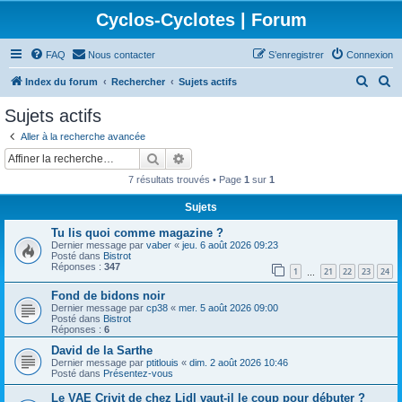
Cyclos-Cyclotes | Forum
FAQ
Nous contacter
S’enregistrer
Connexion
R
R
Index du forum
Rechercher
Sujets actifs
e
e
Sujets actifs
c
c
Aller à la recherche avancée
h
h
Rechercher
Recherche avancée
e
e
7 résultats trouvés • Page
1
sur
1
r
r
Sujets
c
c
Tu lis quoi comme magazine ?
h
h
Dernier message par
vaber
«
jeu. 6 août 2026 09:23
e
e
Posté dans
Bistrot
Réponses :
347
1
21
22
23
24
…
r
r
Fond de bidons noir
Dernier message par
cp38
«
mer. 5 août 2026 09:00
Posté dans
Bistrot
Réponses :
6
David de la Sarthe
Dernier message par
ptitlouis
«
dim. 2 août 2026 10:46
Posté dans
Présentez-vous
Le VAE Crivit de chez Lidl vaut-il le coup pour débuter ?