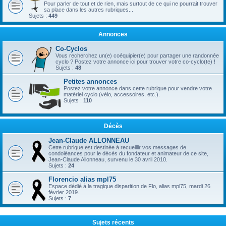
Pour parler de tout et de rien, mais surtout de ce qui ne pourrait trouver
sa place dans les autres rubriques...
Sujets :
449
Annonces
Co-Cyclos
Vous recherchez un(e) coéquipier(e) pour partager une randonnée
cyclo ? Postez votre annonce ici pour trouver votre co-cyclo(te) !
Sujets :
48
Petites annonces
Postez votre annonce dans cette rubrique pour vendre votre
matériel cyclo (vélo, accessoires, etc.).
Sujets :
110
Décès
Jean-Claude ALLONNEAU
Cette rubrique est destinée à recueillir vos messages de
condoléances pour le décès du fondateur et animateur de ce site,
Jean-Claude Allonneau, survenu le 30 avril 2010.
Sujets :
24
Florencio alias mpl75
Espace dédié à la tragique disparition de Flo, alias mpl75, mardi 26
février 2019.
Sujets :
7
Sujets récents