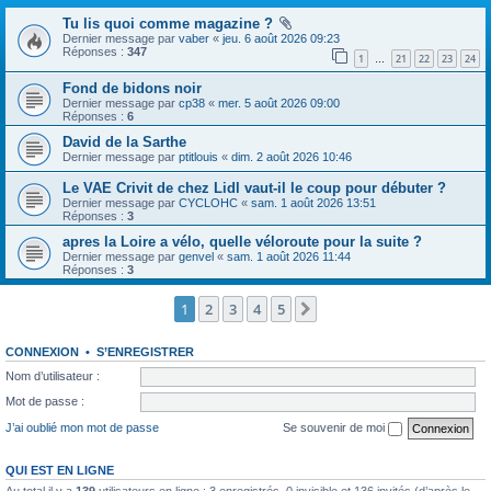
Tu lis quoi comme magazine ?
Dernier message par
vaber
«
jeu. 6 août 2026 09:23
Réponses :
347
1
21
22
23
24
…
Fond de bidons noir
Dernier message par
cp38
«
mer. 5 août 2026 09:00
Réponses :
6
David de la Sarthe
Dernier message par
ptitlouis
«
dim. 2 août 2026 10:46
Le VAE Crivit de chez Lidl vaut-il le coup pour débuter ?
Dernier message par
CYCLOHC
«
sam. 1 août 2026 13:51
Réponses :
3
apres la Loire a vélo, quelle véloroute pour la suite ?
Dernier message par
genvel
«
sam. 1 août 2026 11:44
Réponses :
3
1
2
3
4
5
Suivante
CONNEXION
•
S’ENREGISTRER
Nom d’utilisateur :
Mot de passe :
J’ai oublié mon mot de passe
Se souvenir de moi
QUI EST EN LIGNE
Au total il y a
139
utilisateurs en ligne : 3 enregistrés, 0 invisible et 136 invités (d’après le