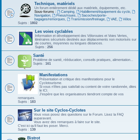
Technique, matériels
Un forum entièrement dédié aux matériels, équipements, etc.
Sous-forums :
Camping
,
Habillement/équipement du cyclo
,
Navigation
,
Pneus/roues
,
Sacoches/porte-
bagages/remorques
,
Transmission/freinage
,
VAE
,
Vélos
Sujets :
1802
Les voies cyclables
Information et développement des Véloroutes et Voies Vertes,
itinéraires sécurisés destinés aux déplacements non motorisés sur
de courtes, moyennes ou longues distances.
Sujets :
256
Santé
Problème de santé, rééducation, conseils pratiques, alimentation...
Sujets :
161
Manifestations
Présentation et critique des manifestations pour le
Cyclotourisme.
Si vous n'êtes pas satisfait ou content de votre randonnée, dites
le ICI.
J'espère que les organisateurs tiendront compte de vos
remarques.
Sujets :
183
Sur le site Cyclos-Cyclotes
Vous vous posez des questions sur le Forum. Lisez la FAQ
auparavant.
Vous avez des remarques à faire sur le site.
C'est ici qu'il faut les poser. Merci.
Sujets :
139
Bistrot