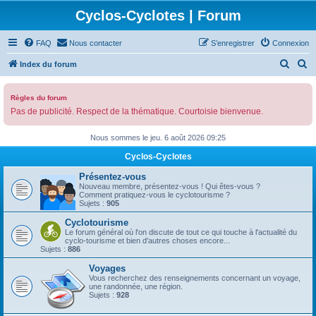
Cyclos-Cyclotes | Forum
FAQ
Nous contacter
S’enregistrer
Connexion
R
R
Index du forum
e
e
c
c
Règles du forum
Pas de publicité. Respect de la thématique. Courtoisie bienvenue.
h
h
e
e
Nous sommes le jeu. 6 août 2026 09:25
r
r
Cyclos-Cyclotes
c
c
Présentez-vous
h
h
Nouveau membre, présentez-vous ! Qui êtes-vous ?
Comment pratiquez-vous le cyclotourisme ?
e
e
Sujets :
905
r
r
Cyclotourisme
Le forum général où l'on discute de tout ce qui touche à l'actualité du
cyclo-tourisme et bien d'autres choses encore...
Sujets :
886
Voyages
Vous recherchez des renseignements concernant un voyage,
une randonnée, une région.
Sujets :
928