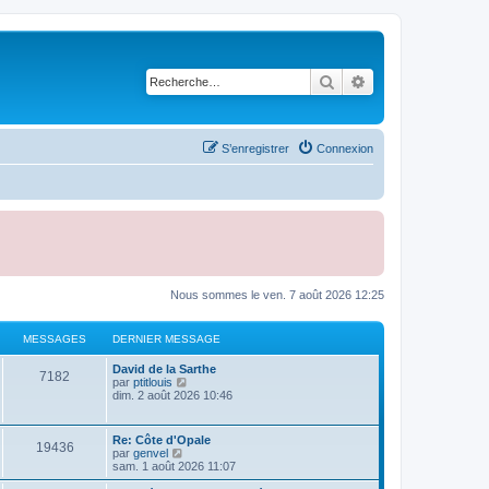
Rechercher
Recherche avancé
S’enregistrer
Connexion
Nous sommes le ven. 7 août 2026 12:25
MESSAGES
DERNIER MESSAGE
D
David de la Sarthe
M
7182
e
V
par
ptitlouis
r
o
dim. 2 août 2026 10:46
e
n
i
i
r
s
e
l
D
Re: Côte d'Opale
M
19436
r
e
e
V
par
genvel
s
m
d
r
o
sam. 1 août 2026 11:07
e
e
e
n
i
s
r
a