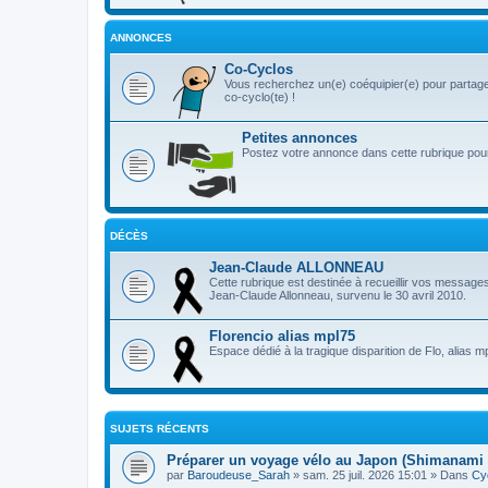
ANNONCES
Co-Cyclos
Vous recherchez un(e) coéquipier(e) pour partage
co-cyclo(te) !
Petites annonces
Postez votre annonce dans cette rubrique pour 
DÉCÈS
Jean-Claude ALLONNEAU
Cette rubrique est destinée à recueillir vos message
Jean-Claude Allonneau, survenu le 30 avril 2010.
Florencio alias mpl75
Espace dédié à la tragique disparition de Flo, alias m
SUJETS RÉCENTS
Préparer un voyage vélo au Japon (Shimanami 
par
Baroudeuse_Sarah
» sam. 25 juil. 2026 15:01 » Dans
Cy