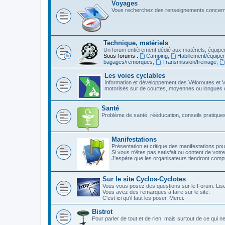
Voyages
Vous recherchez des renseignements concerna
Technique, matériels
Un forum entièrement dédié aux matériels, équipe
Sous-forums :
Camping
,
Habillement/équipe
bagages/remorques
,
Transmission/freinage
,
Les voies cyclables
Information et développement des Véloroutes et V
motorisés sur de courtes, moyennes ou longues 
Santé
Problème de santé, rééducation, conseils pratiques,
Manifestations
Présentation et critique des manifestations pou
Si vous n'êtes pas satisfait ou content de votre
J'espère que les organisateurs tiendront com
Sur le site Cyclos-Cyclotes
Vous vous posez des questions sur le Forum. Lis
Vous avez des remarques à faire sur le site.
C'est ici qu'il faut les poser. Merci.
Bistrot
Pour parler de tout et de rien, mais surtout de ce qui n