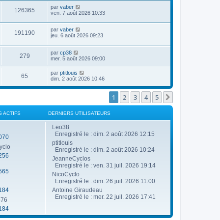
g
e
u
n
a
D
e
par
vaber
r
V
126365
e
i
g
e
ven. 7 août 2026 10:33
m
e
e
e
r
e
r
u
s
n
s
s
m
D
par
vaber
i
s
V
191190
e
e
e
jeu. 6 août 2026 09:23
e
a
s
r
r
g
u
s
n
s
m
e
a
D
par
cp38
i
e
V
279
g
e
e
mer. 5 août 2026 09:00
e
s
e
r
r
s
u
n
s
m
a
D
par
ptitlouis
V
65
i
e
g
e
dim. 2 août 2026 10:46
e
e
s
e
r
r
u
s
n
s
m
a
i
1
2
3
4
5
Suivante
e
g
e
e
s
e
r
s
s
m
S ACTIFS
DERNIERS UTILISATEURS
a
e
g
s
Leo38
e
s
Enregistré le : dim. 2 août 2026 12:15
070
a
ptitlouis
g
yclo
e
Enregistré le : dim. 2 août 2026 10:24
256
JeanneCyclos
Enregistré le : ven. 31 juil. 2026 19:14
565
NicoCyclo
Enregistré le : dim. 26 juil. 2026 11:00
184
Antoine Giraudeau
Enregistré le : mer. 22 juil. 2026 17:41
o76
184