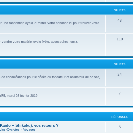
u
t
j
SUJETS
s
e
S
48
r une randonnée cyclo ? Postez votre annonce ici pour trouver votre
t
u
s
j
S
110
vendre votre matériel cyclo (vélo, accessoires, etc.).
e
u
t
j
s
e
SUJETS
t
S
24
s de condoléances pour le décès du fondateur et animateur de ce site,
s
u
j
S
7
pl75, mardi 26 février 2019.
e
u
t
j
s
e
RÉPONSES
t
Kaido + Shikoku), vos retours ?
R
6
clos-Cyclotes
»
Voyages
s