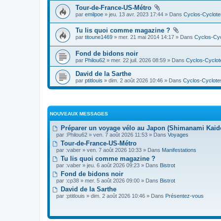
Tour-de-France-US-Métro
par
emilpoe
» jeu. 13 avr. 2023 17:44 » Dans
Cyclos-Cyclote
Tu lis quoi comme magazine ?
par
titoune1469
» mer. 21 mai 2014 14:17 » Dans
Cyclos-Cyc
Fond de bidons noir
par
Philou62
» mer. 22 juil. 2026 08:59 » Dans
Cyclos-Cyclot
David de la Sarthe
par
ptitlouis
» dim. 2 août 2026 10:46 » Dans
Cyclos-Cyclote
NOUVEAUX MESSAGES
Préparer un voyage vélo au Japon (Shimanami Kai
par :
Philou62
» ven. 7 août 2026 11:53 » Dans
Voyages
Tour-de-France-US-Métro
par :
vaber
» ven. 7 août 2026 10:33 » Dans
Manifestations
Tu lis quoi comme magazine ?
par :
vaber
» jeu. 6 août 2026 09:23 » Dans
Bistrot
Fond de bidons noir
par :
cp38
» mer. 5 août 2026 09:00 » Dans
Bistrot
David de la Sarthe
par :
ptitlouis
» dim. 2 août 2026 10:46 » Dans
Présentez-vous