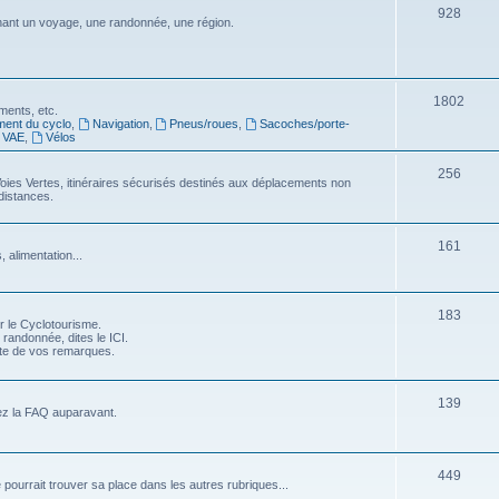
S
928
j
nt un voyage, une randonnée, une région.
s
u
e
j
t
e
S
1802
s
ments, etc.
ment du cyclo
,
Navigation
,
Pneus/roues
,
Sacoches/porte-
t
u
VAE
,
Vélos
s
j
S
256
oies Vertes, itinéraires sécurisés destinés aux déplacements non
e
distances.
u
t
j
S
s
161
 alimentation...
e
u
t
j
S
183
s
r le Cyclotourisme.
e
 randonnée, dites le ICI.
u
pte de vos remarques.
t
j
s
e
S
139
ez la FAQ auparavant.
t
u
s
j
S
449
e pourrait trouver sa place dans les autres rubriques...
e