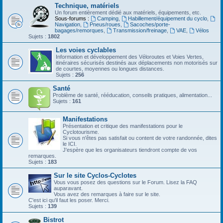
Technique, matériels
Un forum entièrement dédié aux matériels, équipements, etc.
Sous-forums :
Camping
,
Habillement/équipement du cyclo
,
Navigation
,
Pneus/roues
,
Sacoches/porte-
bagages/remorques
,
Transmission/freinage
,
VAE
,
Vélos
Sujets :
1802
Les voies cyclables
Information et développement des Véloroutes et Voies Vertes,
itinéraires sécurisés destinés aux déplacements non motorisés sur
de courtes, moyennes ou longues distances.
Sujets :
256
Santé
Problème de santé, rééducation, conseils pratiques, alimentation...
Sujets :
161
Manifestations
Présentation et critique des manifestations pour le
Cyclotourisme.
Si vous n'êtes pas satisfait ou content de votre randonnée, dites
le ICI.
J'espère que les organisateurs tiendront compte de vos
remarques.
Sujets :
183
Sur le site Cyclos-Cyclotes
Vous vous posez des questions sur le Forum. Lisez la FAQ
auparavant.
Vous avez des remarques à faire sur le site.
C'est ici qu'il faut les poser. Merci.
Sujets :
139
Bistrot