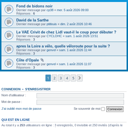
Fond de bidons noir
Dernier message par
cp38
«
mer. 5 août 2026 09:00
Réponses :
6
David de la Sarthe
Dernier message par
ptitlouis
«
dim. 2 août 2026 10:46
Le VAE Crivit de chez Lidl vaut-il le coup pour débuter ?
Dernier message par
CYCLOHC
«
sam. 1 août 2026 13:51
Réponses :
3
apres la Loire a vélo, quelle véloroute pour la suite ?
Dernier message par
genvel
«
sam. 1 août 2026 11:44
Réponses :
3
Côte d'Opale
Dernier message par
genvel
«
sam. 1 août 2026 11:07
Réponses :
3
1
2
3
4
5
Suivante
CONNEXION
•
S’ENREGISTRER
Nom d’utilisateur :
Mot de passe :
J’ai oublié mon mot de passe
Se souvenir de moi
QUI EST EN LIGNE
Au total il y a
253
utilisateurs en ligne : 3 enregistrés, 0 invisible et 250 invités (d’après le