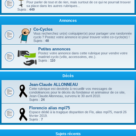
Pour parler de tout et de rien, mais surtout de ce qui ne pourrait trouver
sa place dans les autres rubriques...
Sujets :
449
Annonces
Co-Cyclos
Vous recherchez un(e) coéquipier(e) pour partager une randonnée
cyclo ? Postez votre annonce ici pour trouver votre co-cyclo(te) !
Sujets :
48
Petites annonces
Postez votre annonce dans cette rubrique pour vendre votre
matériel cyclo (vélo, accessoires, etc.).
Sujets :
110
Décès
Jean-Claude ALLONNEAU
Cette rubrique est destinée à recueillir vos messages de
condoléances pour le décès du fondateur et animateur de ce site,
Jean-Claude Allonneau, survenu le 30 avril 2010.
Sujets :
24
Florencio alias mpl75
Espace dédié à la tragique disparition de Flo, alias mpl75, mardi 26
février 2019.
Sujets :
7
Sujets récents