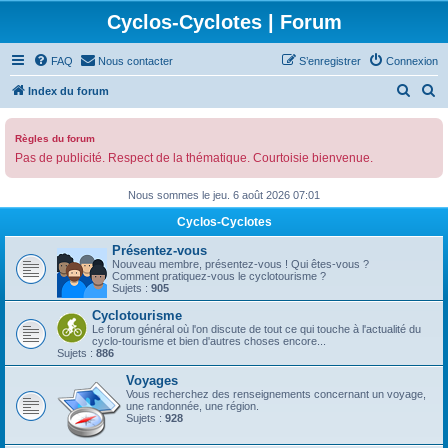
Cyclos-Cyclotes | Forum
FAQ
Nous contacter
S’enregistrer
Connexion
R
R
Index du forum
e
e
c
c
Règles du forum
Pas de publicité. Respect de la thématique. Courtoisie bienvenue.
h
h
e
e
Nous sommes le jeu. 6 août 2026 07:01
r
r
Cyclos-Cyclotes
c
c
Présentez-vous
h
h
Nouveau membre, présentez-vous ! Qui êtes-vous ?
Comment pratiquez-vous le cyclotourisme ?
e
e
Sujets :
905
r
r
Cyclotourisme
Le forum général où l'on discute de tout ce qui touche à l'actualité du
cyclo-tourisme et bien d'autres choses encore...
Sujets :
886
Voyages
Vous recherchez des renseignements concernant un voyage,
une randonnée, une région.
Sujets :
928