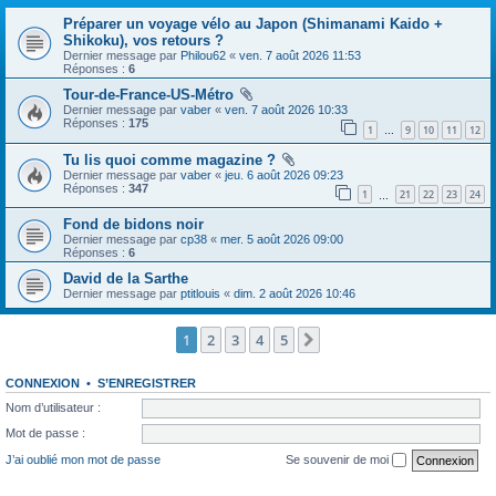
Préparer un voyage vélo au Japon (Shimanami Kaido +
Shikoku), vos retours ?
Dernier message par
Philou62
«
ven. 7 août 2026 11:53
Réponses :
6
Tour-de-France-US-Métro
Dernier message par
vaber
«
ven. 7 août 2026 10:33
Réponses :
175
1
9
10
11
12
…
Tu lis quoi comme magazine ?
Dernier message par
vaber
«
jeu. 6 août 2026 09:23
Réponses :
347
1
21
22
23
24
…
Fond de bidons noir
Dernier message par
cp38
«
mer. 5 août 2026 09:00
Réponses :
6
David de la Sarthe
Dernier message par
ptitlouis
«
dim. 2 août 2026 10:46
1
2
3
4
5
Suivante
CONNEXION
•
S’ENREGISTRER
Nom d’utilisateur :
Mot de passe :
J’ai oublié mon mot de passe
Se souvenir de moi