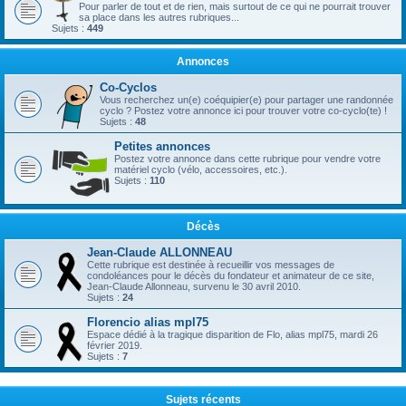
Pour parler de tout et de rien, mais surtout de ce qui ne pourrait trouver
sa place dans les autres rubriques...
Sujets :
449
Annonces
Co-Cyclos
Vous recherchez un(e) coéquipier(e) pour partager une randonnée
cyclo ? Postez votre annonce ici pour trouver votre co-cyclo(te) !
Sujets :
48
Petites annonces
Postez votre annonce dans cette rubrique pour vendre votre
matériel cyclo (vélo, accessoires, etc.).
Sujets :
110
Décès
Jean-Claude ALLONNEAU
Cette rubrique est destinée à recueillir vos messages de
condoléances pour le décès du fondateur et animateur de ce site,
Jean-Claude Allonneau, survenu le 30 avril 2010.
Sujets :
24
Florencio alias mpl75
Espace dédié à la tragique disparition de Flo, alias mpl75, mardi 26
février 2019.
Sujets :
7
Sujets récents