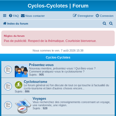
Cyclos-Cyclotes | Forum
FAQ
Nous contacter
S’enregistrer
Connexion
R
R
Index du forum
e
e
c
c
Règles du forum
Pas de publicité. Respect de la thématique. Courtoisie bienvenue.
h
h
e
e
Nous sommes le ven. 7 août 2026 15:38
r
r
Cyclos-Cyclotes
c
c
Présentez-vous
h
h
Nouveau membre, présentez-vous ! Qui êtes-vous ?
Comment pratiquez-vous le cyclotourisme ?
e
e
Sujets :
905
r
r
Cyclotourisme
Le forum général où l'on discute de tout ce qui touche à l'actualité du
cyclo-tourisme et bien d'autres choses encore...
Sujets :
886
Voyages
Vous recherchez des renseignements concernant un voyage,
une randonnée, une région.
Sujets :
928