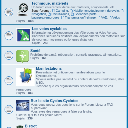
Technique, matériels
Un forum entièrement dédié aux matériels, équipements, etc.
Sous-forums :
Camping
,
Habillement/équipement du cyclo
,
Navigation
,
Pneus/roues
,
Sacoches/porte-
bagages/remorques
,
Transmission/freinage
,
VAE
,
Vélos
Sujets :
1802
Les voies cyclables
Information et développement des Véloroutes et Voies Vertes,
itinéraires sécurisés destinés aux déplacements non motorisés sur
de courtes, moyennes ou longues distances.
Sujets :
256
Santé
Problème de santé, rééducation, conseils pratiques, alimentation...
Sujets :
161
Manifestations
Présentation et critique des manifestations pour le
Cyclotourisme.
Si vous n'êtes pas satisfait ou content de votre randonnée, dites
le ICI.
J'espère que les organisateurs tiendront compte de vos
remarques.
Sujets :
183
Sur le site Cyclos-Cyclotes
Vous vous posez des questions sur le Forum. Lisez la FAQ
auparavant.
Vous avez des remarques à faire sur le site.
C'est ici qu'il faut les poser. Merci.
Sujets :
139
Bistrot