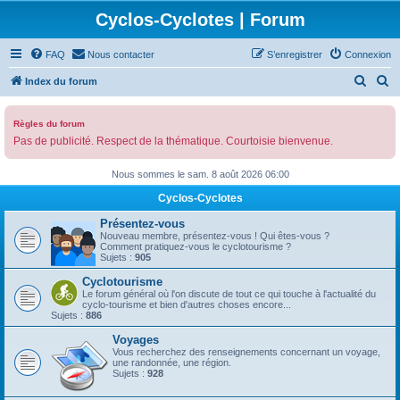
Cyclos-Cyclotes | Forum
FAQ
Nous contacter
S’enregistrer
Connexion
R
R
Index du forum
e
e
c
c
Règles du forum
Pas de publicité. Respect de la thématique. Courtoisie bienvenue.
h
h
e
e
Nous sommes le sam. 8 août 2026 06:00
r
r
Cyclos-Cyclotes
c
c
Présentez-vous
h
h
Nouveau membre, présentez-vous ! Qui êtes-vous ?
Comment pratiquez-vous le cyclotourisme ?
e
e
Sujets :
905
r
r
Cyclotourisme
Le forum général où l'on discute de tout ce qui touche à l'actualité du
cyclo-tourisme et bien d'autres choses encore...
Sujets :
886
Voyages
Vous recherchez des renseignements concernant un voyage,
une randonnée, une région.
Sujets :
928