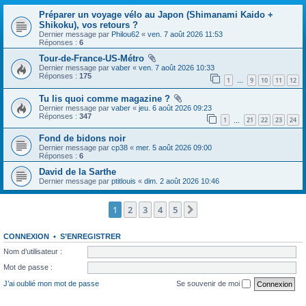
Préparer un voyage vélo au Japon (Shimanami Kaido +
Shikoku), vos retours ?
Dernier message par
Philou62
«
ven. 7 août 2026 11:53
Réponses :
6
Tour-de-France-US-Métro
Dernier message par
vaber
«
ven. 7 août 2026 10:33
Réponses :
175
1
9
10
11
12
…
Tu lis quoi comme magazine ?
Dernier message par
vaber
«
jeu. 6 août 2026 09:23
Réponses :
347
1
21
22
23
24
…
Fond de bidons noir
Dernier message par
cp38
«
mer. 5 août 2026 09:00
Réponses :
6
David de la Sarthe
Dernier message par
ptitlouis
«
dim. 2 août 2026 10:46
1
2
3
4
5
Suivante
CONNEXION
•
S’ENREGISTRER
Nom d’utilisateur :
Mot de passe :
J’ai oublié mon mot de passe
Se souvenir de moi