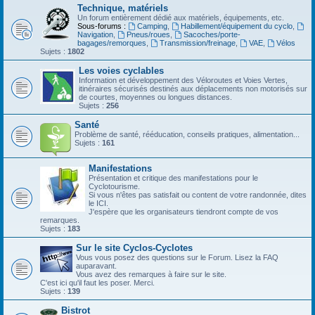
Technique, matériels
Un forum entièrement dédié aux matériels, équipements, etc.
Sous-forums :
Camping
,
Habillement/équipement du cyclo
,
Navigation
,
Pneus/roues
,
Sacoches/porte-
bagages/remorques
,
Transmission/freinage
,
VAE
,
Vélos
Sujets :
1802
Les voies cyclables
Information et développement des Véloroutes et Voies Vertes,
itinéraires sécurisés destinés aux déplacements non motorisés sur
de courtes, moyennes ou longues distances.
Sujets :
256
Santé
Problème de santé, rééducation, conseils pratiques, alimentation...
Sujets :
161
Manifestations
Présentation et critique des manifestations pour le
Cyclotourisme.
Si vous n'êtes pas satisfait ou content de votre randonnée, dites
le ICI.
J'espère que les organisateurs tiendront compte de vos
remarques.
Sujets :
183
Sur le site Cyclos-Cyclotes
Vous vous posez des questions sur le Forum. Lisez la FAQ
auparavant.
Vous avez des remarques à faire sur le site.
C'est ici qu'il faut les poser. Merci.
Sujets :
139
Bistrot