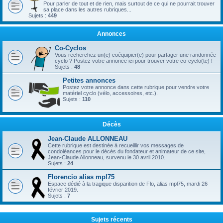
Pour parler de tout et de rien, mais surtout de ce qui ne pourrait trouver
sa place dans les autres rubriques...
Sujets :
449
Annonces
Co-Cyclos
Vous recherchez un(e) coéquipier(e) pour partager une randonnée
cyclo ? Postez votre annonce ici pour trouver votre co-cyclo(te) !
Sujets :
48
Petites annonces
Postez votre annonce dans cette rubrique pour vendre votre
matériel cyclo (vélo, accessoires, etc.).
Sujets :
110
Décès
Jean-Claude ALLONNEAU
Cette rubrique est destinée à recueillir vos messages de
condoléances pour le décès du fondateur et animateur de ce site,
Jean-Claude Allonneau, survenu le 30 avril 2010.
Sujets :
24
Florencio alias mpl75
Espace dédié à la tragique disparition de Flo, alias mpl75, mardi 26
février 2019.
Sujets :
7
Sujets récents