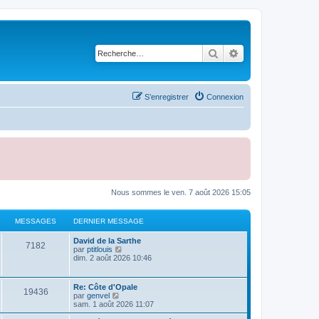
Rechercher
Recherche avancé
S’enregistrer
Connexion
Nous sommes le ven. 7 août 2026 15:05
MESSAGES
DERNIER MESSAGE
D
David de la Sarthe
M
7182
e
V
par
ptitlouis
r
o
dim. 2 août 2026 10:46
e
n
i
i
r
s
e
l
D
Re: Côte d'Opale
M
19436
r
e
e
V
par
genvel
s
m
d
r
o
sam. 1 août 2026 11:07
e
e
e
n
i
s
r
a