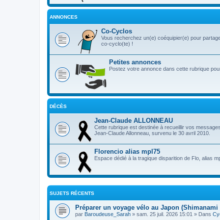
ANNONCES
Co-Cyclos
Vous recherchez un(e) coéquipier(e) pour partage
co-cyclo(te) !
Petites annonces
Postez votre annonce dans cette rubrique pour 
DÉCÈS
Jean-Claude ALLONNEAU
Cette rubrique est destinée à recueillir vos message
Jean-Claude Allonneau, survenu le 30 avril 2010.
Florencio alias mpl75
Espace dédié à la tragique disparition de Flo, alias m
SUJETS RÉCENTS
Préparer un voyage vélo au Japon (Shimanami 
par
Baroudeuse_Sarah
» sam. 25 juil. 2026 15:01 » Dans
Cy