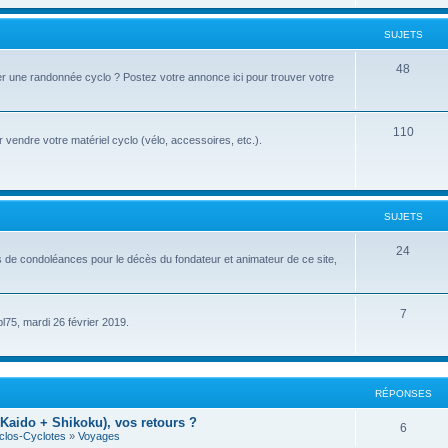
u
t
j
SUJETS
s
e
S
48
r une randonnée cyclo ? Postez votre annonce ici pour trouver votre
t
u
s
j
S
110
vendre votre matériel cyclo (vélo, accessoires, etc.).
e
u
t
j
s
e
SUJETS
t
S
24
s de condoléances pour le décès du fondateur et animateur de ce site,
s
u
j
S
7
pl75, mardi 26 février 2019.
e
u
t
j
s
e
RÉPONSES
t
Kaido + Shikoku), vos retours ?
R
6
clos-Cyclotes
»
Voyages
s