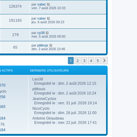
g
e
u
n
a
D
e
par
vaber
r
V
126374
e
i
g
e
ven. 7 août 2026 10:33
m
e
e
e
r
e
r
u
s
n
s
s
m
D
par
vaber
i
s
V
191193
e
e
e
jeu. 6 août 2026 09:23
e
a
s
r
r
g
u
s
n
s
m
e
a
D
par
cp38
i
e
V
279
g
e
e
mer. 5 août 2026 09:00
e
s
e
r
r
s
u
n
s
m
a
D
par
ptitlouis
V
65
i
e
g
e
dim. 2 août 2026 10:46
e
e
s
e
r
r
u
s
n
s
m
a
i
1
2
3
4
5
Suivante
e
g
e
e
s
e
r
s
s
m
S ACTIFS
DERNIERS UTILISATEURS
a
e
g
s
Leo38
e
s
Enregistré le : dim. 2 août 2026 12:15
070
a
ptitlouis
g
yclo
e
Enregistré le : dim. 2 août 2026 10:24
256
JeanneCyclos
Enregistré le : ven. 31 juil. 2026 19:14
565
NicoCyclo
Enregistré le : dim. 26 juil. 2026 11:00
184
Antoine Giraudeau
Enregistré le : mer. 22 juil. 2026 17:41
o76
184