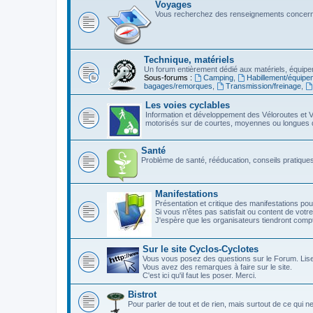
Voyages
Vous recherchez des renseignements concerna
Technique, matériels
Un forum entièrement dédié aux matériels, équipe
Sous-forums :
Camping
,
Habillement/équipe
bagages/remorques
,
Transmission/freinage
,
Les voies cyclables
Information et développement des Véloroutes et V
motorisés sur de courtes, moyennes ou longues 
Santé
Problème de santé, rééducation, conseils pratiques,
Manifestations
Présentation et critique des manifestations pou
Si vous n'êtes pas satisfait ou content de votre
J'espère que les organisateurs tiendront com
Sur le site Cyclos-Cyclotes
Vous vous posez des questions sur le Forum. Lis
Vous avez des remarques à faire sur le site.
C'est ici qu'il faut les poser. Merci.
Bistrot
Pour parler de tout et de rien, mais surtout de ce qui n