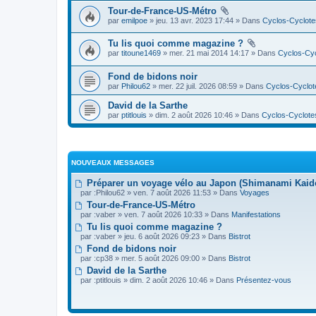
Tour-de-France-US-Métro
par
emilpoe
» jeu. 13 avr. 2023 17:44 » Dans
Cyclos-Cyclote
Tu lis quoi comme magazine ?
par
titoune1469
» mer. 21 mai 2014 14:17 » Dans
Cyclos-Cyc
Fond de bidons noir
par
Philou62
» mer. 22 juil. 2026 08:59 » Dans
Cyclos-Cyclot
David de la Sarthe
par
ptitlouis
» dim. 2 août 2026 10:46 » Dans
Cyclos-Cyclote
NOUVEAUX MESSAGES
Préparer un voyage vélo au Japon (Shimanami Kai
par :
Philou62
» ven. 7 août 2026 11:53 » Dans
Voyages
Tour-de-France-US-Métro
par :
vaber
» ven. 7 août 2026 10:33 » Dans
Manifestations
Tu lis quoi comme magazine ?
par :
vaber
» jeu. 6 août 2026 09:23 » Dans
Bistrot
Fond de bidons noir
par :
cp38
» mer. 5 août 2026 09:00 » Dans
Bistrot
David de la Sarthe
par :
ptitlouis
» dim. 2 août 2026 10:46 » Dans
Présentez-vous