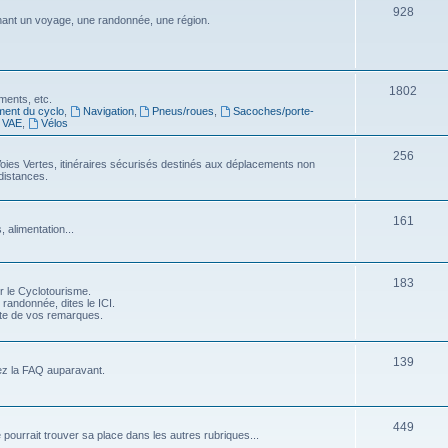
S
928
j
nt un voyage, une randonnée, une région.
s
u
e
j
t
e
S
1802
s
ments, etc.
ment du cyclo
,
Navigation
,
Pneus/roues
,
Sacoches/porte-
t
u
VAE
,
Vélos
s
j
S
256
oies Vertes, itinéraires sécurisés destinés aux déplacements non
e
distances.
u
t
j
S
s
161
 alimentation...
e
u
t
j
S
183
s
r le Cyclotourisme.
e
 randonnée, dites le ICI.
u
pte de vos remarques.
t
j
s
e
S
139
ez la FAQ auparavant.
t
u
s
j
S
449
e pourrait trouver sa place dans les autres rubriques...
e