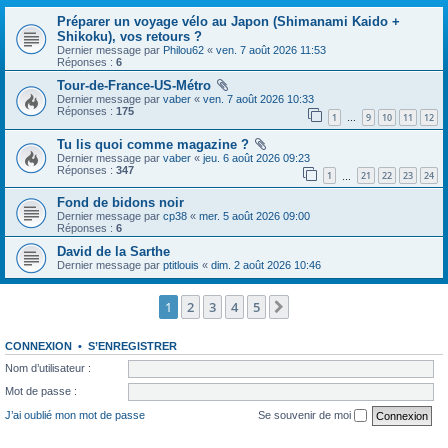
Préparer un voyage vélo au Japon (Shimanami Kaido +
Shikoku), vos retours ?
Dernier message par
Philou62
«
ven. 7 août 2026 11:53
Réponses :
6
Tour-de-France-US-Métro
Dernier message par
vaber
«
ven. 7 août 2026 10:33
Réponses :
175
1
9
10
11
12
…
Tu lis quoi comme magazine ?
Dernier message par
vaber
«
jeu. 6 août 2026 09:23
Réponses :
347
1
21
22
23
24
…
Fond de bidons noir
Dernier message par
cp38
«
mer. 5 août 2026 09:00
Réponses :
6
David de la Sarthe
Dernier message par
ptitlouis
«
dim. 2 août 2026 10:46
1
2
3
4
5
Suivante
CONNEXION
•
S’ENREGISTRER
Nom d’utilisateur :
Mot de passe :
J’ai oublié mon mot de passe
Se souvenir de moi