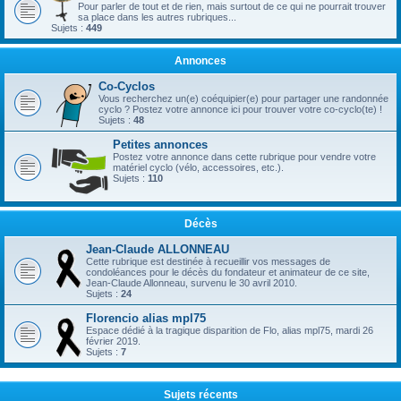
Pour parler de tout et de rien, mais surtout de ce qui ne pourrait trouver
sa place dans les autres rubriques...
Sujets :
449
Annonces
Co-Cyclos
Vous recherchez un(e) coéquipier(e) pour partager une randonnée
cyclo ? Postez votre annonce ici pour trouver votre co-cyclo(te) !
Sujets :
48
Petites annonces
Postez votre annonce dans cette rubrique pour vendre votre
matériel cyclo (vélo, accessoires, etc.).
Sujets :
110
Décès
Jean-Claude ALLONNEAU
Cette rubrique est destinée à recueillir vos messages de
condoléances pour le décès du fondateur et animateur de ce site,
Jean-Claude Allonneau, survenu le 30 avril 2010.
Sujets :
24
Florencio alias mpl75
Espace dédié à la tragique disparition de Flo, alias mpl75, mardi 26
février 2019.
Sujets :
7
Sujets récents