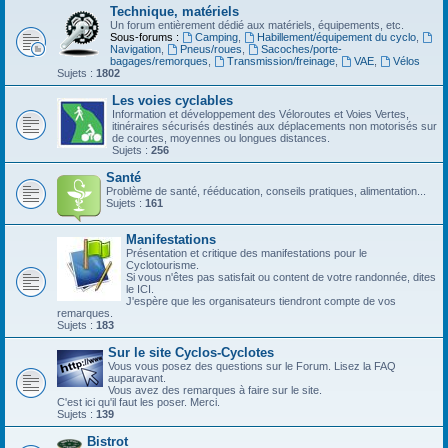
Technique, matériels
Un forum entièrement dédié aux matériels, équipements, etc.
Sous-forums :
Camping
,
Habillement/équipement du cyclo
,
Navigation
,
Pneus/roues
,
Sacoches/porte-
bagages/remorques
,
Transmission/freinage
,
VAE
,
Vélos
Sujets :
1802
Les voies cyclables
Information et développement des Véloroutes et Voies Vertes,
itinéraires sécurisés destinés aux déplacements non motorisés sur
de courtes, moyennes ou longues distances.
Sujets :
256
Santé
Problème de santé, rééducation, conseils pratiques, alimentation...
Sujets :
161
Manifestations
Présentation et critique des manifestations pour le
Cyclotourisme.
Si vous n'êtes pas satisfait ou content de votre randonnée, dites
le ICI.
J'espère que les organisateurs tiendront compte de vos
remarques.
Sujets :
183
Sur le site Cyclos-Cyclotes
Vous vous posez des questions sur le Forum. Lisez la FAQ
auparavant.
Vous avez des remarques à faire sur le site.
C'est ici qu'il faut les poser. Merci.
Sujets :
139
Bistrot