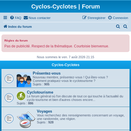
Cyclos-Cyclotes | Forum
FAQ
Nous contacter
S’enregistrer
Connexion
R
R
Index du forum
e
e
c
c
Règles du forum
Pas de publicité. Respect de la thématique. Courtoisie bienvenue.
h
h
e
e
Nous sommes le ven. 7 août 2026 21:15
r
r
Cyclos-Cyclotes
c
c
Présentez-vous
h
h
Nouveau membre, présentez-vous ! Qui êtes-vous ?
Comment pratiquez-vous le cyclotourisme ?
e
e
Sujets :
905
r
r
Cyclotourisme
Le forum général où l'on discute de tout ce qui touche à l'actualité du
cyclo-tourisme et bien d'autres choses encore...
Sujets :
886
Voyages
Vous recherchez des renseignements concernant un voyage,
une randonnée, une région.
Sujets :
928