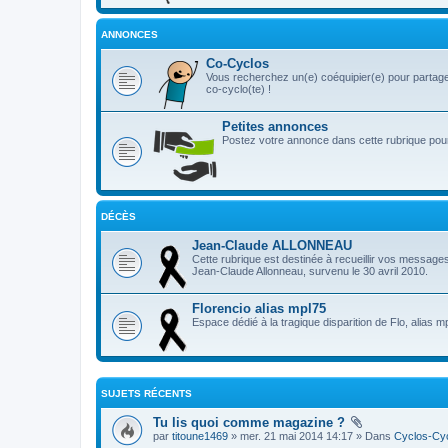
ANNONCES
Co-Cyclos
Vous recherchez un(e) coéquipier(e) pour partage
co-cyclo(te) !
Petites annonces
Postez votre annonce dans cette rubrique pour 
DÉCÈS
Jean-Claude ALLONNEAU
Cette rubrique est destinée à recueillir vos message
Jean-Claude Allonneau, survenu le 30 avril 2010.
Florencio alias mpl75
Espace dédié à la tragique disparition de Flo, alias m
SUJETS RÉCENTS
Tu lis quoi comme magazine ?
par
titoune1469
» mer. 21 mai 2014 14:17 » Dans
Cyclos-Cyc