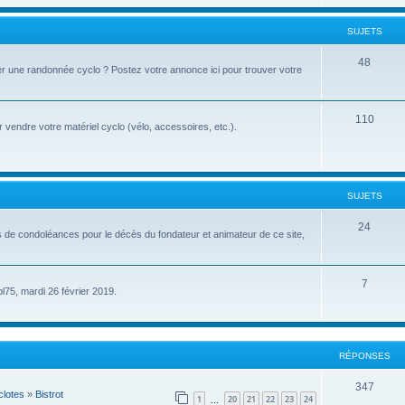
u
t
j
SUJETS
s
e
S
48
r une randonnée cyclo ? Postez votre annonce ici pour trouver votre
t
u
s
j
S
110
vendre votre matériel cyclo (vélo, accessoires, etc.).
e
u
t
j
s
e
SUJETS
t
S
24
s de condoléances pour le décès du fondateur et animateur de ce site,
s
u
j
S
7
pl75, mardi 26 février 2019.
e
u
t
j
s
e
RÉPONSES
t
R
347
lotes
»
Bistrot
1
20
21
22
23
24
s
…