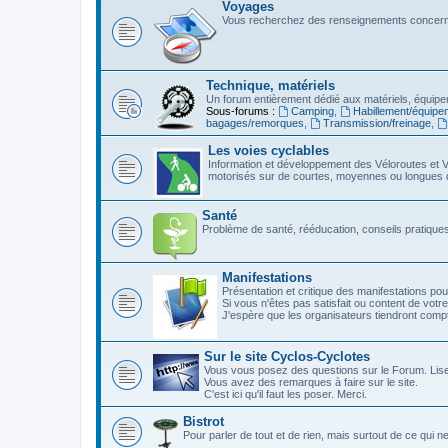
Voyages
Vous recherchez des renseignements concerna
Technique, matériels
Un forum entièrement dédié aux matériels, équipe
Sous-forums :
Camping
,
Habillement/équipe
bagages/remorques
,
Transmission/freinage
,
Les voies cyclables
Information et développement des Véloroutes et V
motorisés sur de courtes, moyennes ou longues 
Santé
Problème de santé, rééducation, conseils pratiques,
Manifestations
Présentation et critique des manifestations pou
Si vous n'êtes pas satisfait ou content de votre
J'espère que les organisateurs tiendront com
Sur le site Cyclos-Cyclotes
Vous vous posez des questions sur le Forum. Lis
Vous avez des remarques à faire sur le site.
C'est ici qu'il faut les poser. Merci.
Bistrot
Pour parler de tout et de rien, mais surtout de ce qui n