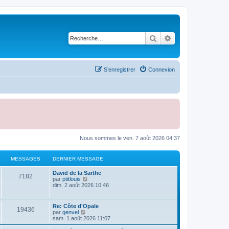
Rechercher
Recherche avancé
S’enregistrer
Connexion
Nous sommes le ven. 7 août 2026 04:37
MESSAGES
DERNIER MESSAGE
D
David de la Sarthe
M
7182
e
V
par
ptitlouis
r
o
dim. 2 août 2026 10:46
e
n
i
i
r
s
e
l
D
Re: Côte d'Opale
M
19436
r
e
e
V
par
genvel
s
m
d
r
o
sam. 1 août 2026 11:07
e
e
e
n
i
s
r
a