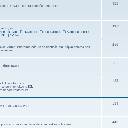
S
928
j
nt un voyage, une randonnée, une région.
s
u
e
j
t
e
S
1802
s
ments, etc.
ment du cyclo
,
Navigation
,
Pneus/roues
,
Sacoches/porte-
t
u
VAE
,
Vélos
s
j
S
256
oies Vertes, itinéraires sécurisés destinés aux déplacements non
e
distances.
u
t
j
S
s
161
 alimentation...
e
u
t
j
S
183
s
r le Cyclotourisme.
e
 randonnée, dites le ICI.
u
pte de vos remarques.
t
j
s
e
S
139
ez la FAQ auparavant.
t
u
s
j
S
449
e pourrait trouver sa place dans les autres rubriques...
e