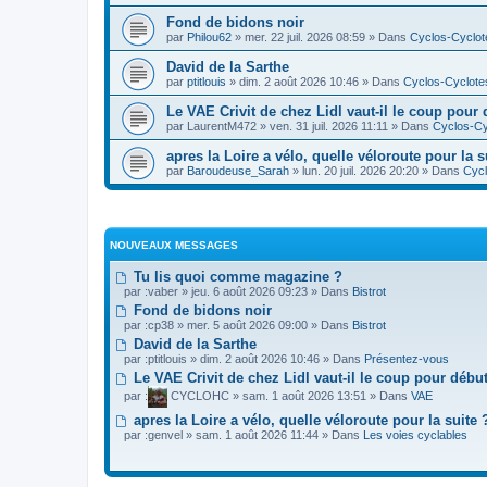
Fond de bidons noir
par
Philou62
» mer. 22 juil. 2026 08:59 » Dans
Cyclos-Cyclot
David de la Sarthe
par
ptitlouis
» dim. 2 août 2026 10:46 » Dans
Cyclos-Cyclote
Le VAE Crivit de chez Lidl vaut-il le coup pour 
par
LaurentM472
» ven. 31 juil. 2026 11:11 » Dans
Cyclos-Cy
apres la Loire a vélo, quelle véloroute pour la s
par
Baroudeuse_Sarah
» lun. 20 juil. 2026 20:20 » Dans
Cycl
NOUVEAUX MESSAGES
Tu lis quoi comme magazine ?
par :
vaber
» jeu. 6 août 2026 09:23 » Dans
Bistrot
Fond de bidons noir
par :
cp38
» mer. 5 août 2026 09:00 » Dans
Bistrot
David de la Sarthe
par :
ptitlouis
» dim. 2 août 2026 10:46 » Dans
Présentez-vous
Le VAE Crivit de chez Lidl vaut-il le coup pour débu
par :
CYCLOHC
» sam. 1 août 2026 13:51 » Dans
VAE
apres la Loire a vélo, quelle véloroute pour la suite 
par :
genvel
» sam. 1 août 2026 11:44 » Dans
Les voies cyclables