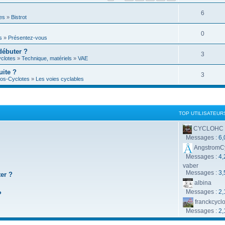
é
R
6
p
es
»
Bistrot
é
o
R
0
s
»
Présentez-vous
p
n
é
débuter ?
o
R
3
s
clotes
»
Technique, matériels
»
VAE
p
n
é
e
uite ?
o
R
3
s
os-Cyclotes
»
Les voies cyclables
p
s
n
é
e
o
s
p
s
n
e
o
TOP UTILISATEUR
s
s
n
CYCLOHC
e
Messages :
6,
s
s
AngstromC
e
Messages :
4,
vaber
s
Messages :
3,
ter ?
albina
Messages :
2,
?
franckcycl
Messages :
2,