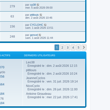
g
e
u
n
a
e
r
D
par
cp38
e
i
g
V
279
m
e
e
mer. 5 août 2026 09:00
e
e
e
r
r
s
s
u
n
s
m
D
par
ptitlouis
s
V
63
i
e
e
dim. 2 août 2026 10:46
a
e
e
s
r
g
r
u
s
n
e
D
par
CYCLOHC
s
m
a
V
156
i
e
sam. 1 août 2026 13:51
e
g
e
e
r
s
e
r
u
n
s
D
par
genvel
s
m
V
248
i
a
e
sam. 1 août 2026 11:44
e
e
e
g
r
s
r
u
e
n
s
s
m
i
1
2
3
4
5
Suivante
a
e
e
e
g
s
r
e
s
s
m
S ACTIFS
DERNIERS UTILISATEURS
a
e
g
s
Leo38
e
s
Enregistré le : dim. 2 août 2026 12:15
070
a
ptitlouis
g
yclo
e
Enregistré le : dim. 2 août 2026 10:24
256
JeanneCyclos
Enregistré le : ven. 31 juil. 2026 19:14
564
NicoCyclo
Enregistré le : dim. 26 juil. 2026 11:00
184
Antoine Giraudeau
Enregistré le : mer. 22 juil. 2026 17:41
o76
184