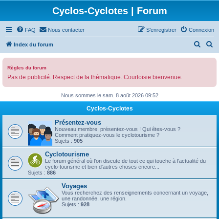
Cyclos-Cyclotes | Forum
FAQ
Nous contacter
S’enregistrer
Connexion
R
R
Index du forum
e
e
c
c
Règles du forum
Pas de publicité. Respect de la thématique. Courtoisie bienvenue.
h
h
e
e
Nous sommes le sam. 8 août 2026 09:52
r
r
Cyclos-Cyclotes
c
c
Présentez-vous
h
h
Nouveau membre, présentez-vous ! Qui êtes-vous ?
Comment pratiquez-vous le cyclotourisme ?
e
e
Sujets :
905
r
r
Cyclotourisme
Le forum général où l'on discute de tout ce qui touche à l'actualité du
cyclo-tourisme et bien d'autres choses encore...
Sujets :
886
Voyages
Vous recherchez des renseignements concernant un voyage,
une randonnée, une région.
Sujets :
928