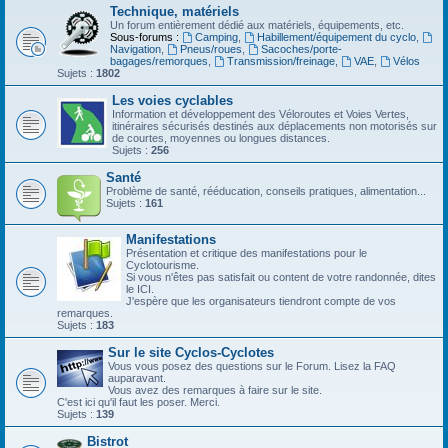
Technique, matériels
Un forum entièrement dédié aux matériels, équipements, etc.
Sous-forums :
Camping
,
Habillement/équipement du cyclo
,
Navigation
,
Pneus/roues
,
Sacoches/porte-
bagages/remorques
,
Transmission/freinage
,
VAE
,
Vélos
Sujets :
1802
Les voies cyclables
Information et développement des Véloroutes et Voies Vertes,
itinéraires sécurisés destinés aux déplacements non motorisés sur
de courtes, moyennes ou longues distances.
Sujets :
256
Santé
Problème de santé, rééducation, conseils pratiques, alimentation...
Sujets :
161
Manifestations
Présentation et critique des manifestations pour le
Cyclotourisme.
Si vous n'êtes pas satisfait ou content de votre randonnée, dites
le ICI.
J'espère que les organisateurs tiendront compte de vos
remarques.
Sujets :
183
Sur le site Cyclos-Cyclotes
Vous vous posez des questions sur le Forum. Lisez la FAQ
auparavant.
Vous avez des remarques à faire sur le site.
C'est ici qu'il faut les poser. Merci.
Sujets :
139
Bistrot