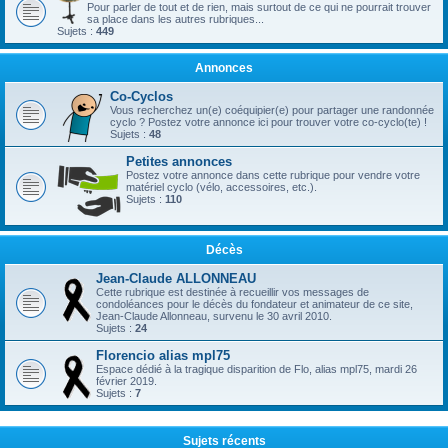
Pour parler de tout et de rien, mais surtout de ce qui ne pourrait trouver
sa place dans les autres rubriques...
Sujets :
449
Annonces
Co-Cyclos
Vous recherchez un(e) coéquipier(e) pour partager une randonnée
cyclo ? Postez votre annonce ici pour trouver votre co-cyclo(te) !
Sujets :
48
Petites annonces
Postez votre annonce dans cette rubrique pour vendre votre
matériel cyclo (vélo, accessoires, etc.).
Sujets :
110
Décès
Jean-Claude ALLONNEAU
Cette rubrique est destinée à recueillir vos messages de
condoléances pour le décès du fondateur et animateur de ce site,
Jean-Claude Allonneau, survenu le 30 avril 2010.
Sujets :
24
Florencio alias mpl75
Espace dédié à la tragique disparition de Flo, alias mpl75, mardi 26
février 2019.
Sujets :
7
Sujets récents