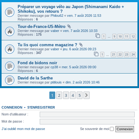
Préparer un voyage vélo au Japon (Shimanami Kaido +
Shikoku), vos retours ?
Dernier message par
Philou62
«
ven. 7 août 2026 11:53
Réponses :
6
Tour-de-France-US-Métro
Dernier message par
vaber
«
ven. 7 août 2026 10:33
Réponses :
175
1
9
10
11
12
…
Tu lis quoi comme magazine ?
Dernier message par
vaber
«
jeu. 6 août 2026 09:23
Réponses :
347
1
21
22
23
24
…
Fond de bidons noir
Dernier message par
cp38
«
mer. 5 août 2026 09:00
Réponses :
6
David de la Sarthe
Dernier message par
ptitlouis
«
dim. 2 août 2026 10:46
1
2
3
4
5
Suivante
CONNEXION
•
S’ENREGISTRER
Nom d’utilisateur :
Mot de passe :
J’ai oublié mon mot de passe
Se souvenir de moi