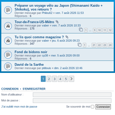
Préparer un voyage vélo au Japon (Shimanami Kaido +
Shikoku), vos retours ?
Dernier message par
Philou62
«
ven. 7 août 2026 11:53
Réponses :
6
Tour-de-France-US-Métro
Dernier message par
vaber
«
ven. 7 août 2026 10:33
Réponses :
175
1
9
10
11
12
…
Tu lis quoi comme magazine ?
Dernier message par
vaber
«
jeu. 6 août 2026 09:23
Réponses :
347
1
21
22
23
24
…
Fond de bidons noir
Dernier message par
cp38
«
mer. 5 août 2026 09:00
Réponses :
6
David de la Sarthe
Dernier message par
ptitlouis
«
dim. 2 août 2026 10:46
1
2
3
4
5
Suivante
CONNEXION
•
S’ENREGISTRER
Nom d’utilisateur :
Mot de passe :
J’ai oublié mon mot de passe
Se souvenir de moi