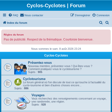
Cyclos-Cyclotes | Forum
FAQ
Nous contacter
S’enregistrer
Connexion
R
R
Index du forum
e
e
c
c
Règles du forum
Pas de publicité. Respect de la thématique. Courtoisie bienvenue.
h
h
e
e
Nous sommes le sam. 8 août 2026 23:24
r
r
Cyclos-Cyclotes
c
c
Présentez-vous
h
h
Nouveau membre, présentez-vous ! Qui êtes-vous ?
Comment pratiquez-vous le cyclotourisme ?
e
e
Sujets :
905
r
r
Cyclotourisme
Le forum général où l'on discute de tout ce qui touche à l'actualité du
cyclo-tourisme et bien d'autres choses encore...
Sujets :
886
Voyages
Vous recherchez des renseignements concernant un voyage,
une randonnée, une région.
Sujets :
928