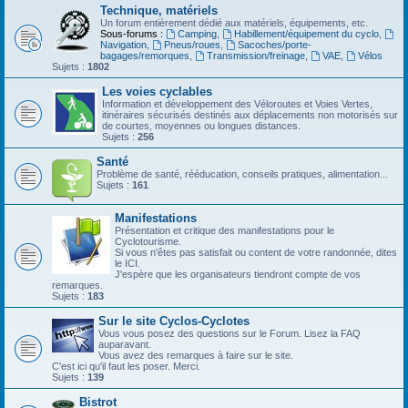
Technique, matériels
Un forum entièrement dédié aux matériels, équipements, etc.
Sous-forums :
Camping
,
Habillement/équipement du cyclo
,
Navigation
,
Pneus/roues
,
Sacoches/porte-
bagages/remorques
,
Transmission/freinage
,
VAE
,
Vélos
Sujets :
1802
Les voies cyclables
Information et développement des Véloroutes et Voies Vertes,
itinéraires sécurisés destinés aux déplacements non motorisés sur
de courtes, moyennes ou longues distances.
Sujets :
256
Santé
Problème de santé, rééducation, conseils pratiques, alimentation...
Sujets :
161
Manifestations
Présentation et critique des manifestations pour le
Cyclotourisme.
Si vous n'êtes pas satisfait ou content de votre randonnée, dites
le ICI.
J'espère que les organisateurs tiendront compte de vos
remarques.
Sujets :
183
Sur le site Cyclos-Cyclotes
Vous vous posez des questions sur le Forum. Lisez la FAQ
auparavant.
Vous avez des remarques à faire sur le site.
C'est ici qu'il faut les poser. Merci.
Sujets :
139
Bistrot