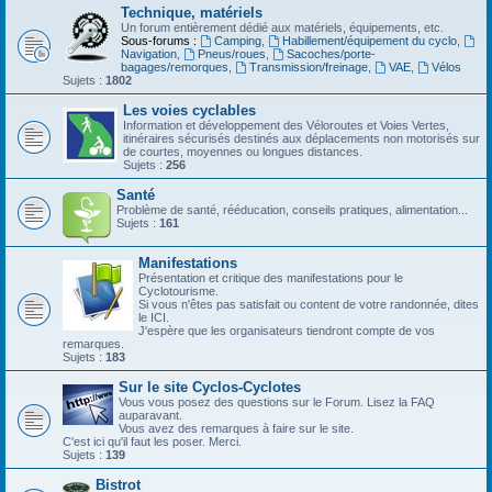
Technique, matériels
Un forum entièrement dédié aux matériels, équipements, etc.
Sous-forums :
Camping
,
Habillement/équipement du cyclo
,
Navigation
,
Pneus/roues
,
Sacoches/porte-
bagages/remorques
,
Transmission/freinage
,
VAE
,
Vélos
Sujets :
1802
Les voies cyclables
Information et développement des Véloroutes et Voies Vertes,
itinéraires sécurisés destinés aux déplacements non motorisés sur
de courtes, moyennes ou longues distances.
Sujets :
256
Santé
Problème de santé, rééducation, conseils pratiques, alimentation...
Sujets :
161
Manifestations
Présentation et critique des manifestations pour le
Cyclotourisme.
Si vous n'êtes pas satisfait ou content de votre randonnée, dites
le ICI.
J'espère que les organisateurs tiendront compte de vos
remarques.
Sujets :
183
Sur le site Cyclos-Cyclotes
Vous vous posez des questions sur le Forum. Lisez la FAQ
auparavant.
Vous avez des remarques à faire sur le site.
C'est ici qu'il faut les poser. Merci.
Sujets :
139
Bistrot