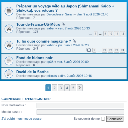
Préparer un voyage vélo au Japon (Shimanami Kaido +
Shikoku), vos retours ?
Dernier message par
Baroudeuse_Sarah
«
dim. 9 août 2026 02:40
Réponses :
7
Tour-de-France-US-Métro
Dernier message par
vaber
«
ven. 7 août 2026 10:33
Réponses :
175
1
9
10
11
12
…
Tu lis quoi comme magazine ?
Dernier message par
vaber
«
jeu. 6 août 2026 09:23
Réponses :
347
1
21
22
23
24
…
Fond de bidons noir
Dernier message par
cp38
«
mer. 5 août 2026 09:00
Réponses :
6
David de la Sarthe
Dernier message par
ptitlouis
«
dim. 2 août 2026 10:46
1
2
3
4
5
Suivante
CONNEXION
•
S’ENREGISTRER
Nom d’utilisateur :
Mot de passe :
J’ai oublié mon mot de passe
Se souvenir de moi