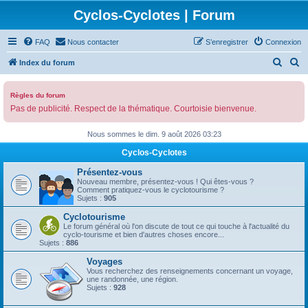
Cyclos-Cyclotes | Forum
FAQ
Nous contacter
S’enregistrer
Connexion
R
R
Index du forum
e
e
c
c
Règles du forum
Pas de publicité. Respect de la thématique. Courtoisie bienvenue.
h
h
e
e
Nous sommes le dim. 9 août 2026 03:23
r
r
Cyclos-Cyclotes
c
c
Présentez-vous
h
h
Nouveau membre, présentez-vous ! Qui êtes-vous ?
Comment pratiquez-vous le cyclotourisme ?
e
e
Sujets :
905
r
r
Cyclotourisme
Le forum général où l'on discute de tout ce qui touche à l'actualité du
cyclo-tourisme et bien d'autres choses encore...
Sujets :
886
Voyages
Vous recherchez des renseignements concernant un voyage,
une randonnée, une région.
Sujets :
928