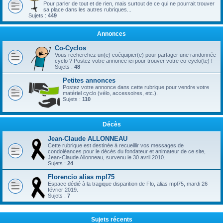
Pour parler de tout et de rien, mais surtout de ce qui ne pourrait trouver
sa place dans les autres rubriques...
Sujets :
449
Annonces
Co-Cyclos
Vous recherchez un(e) coéquipier(e) pour partager une randonnée
cyclo ? Postez votre annonce ici pour trouver votre co-cyclo(te) !
Sujets :
48
Petites annonces
Postez votre annonce dans cette rubrique pour vendre votre
matériel cyclo (vélo, accessoires, etc.).
Sujets :
110
Décès
Jean-Claude ALLONNEAU
Cette rubrique est destinée à recueillir vos messages de
condoléances pour le décès du fondateur et animateur de ce site,
Jean-Claude Allonneau, survenu le 30 avril 2010.
Sujets :
24
Florencio alias mpl75
Espace dédié à la tragique disparition de Flo, alias mpl75, mardi 26
février 2019.
Sujets :
7
Sujets récents