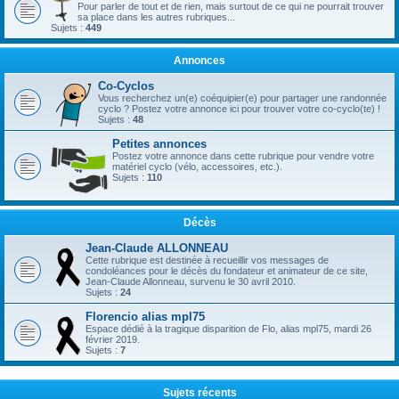
Pour parler de tout et de rien, mais surtout de ce qui ne pourrait trouver
sa place dans les autres rubriques...
Sujets :
449
Annonces
Co-Cyclos
Vous recherchez un(e) coéquipier(e) pour partager une randonnée
cyclo ? Postez votre annonce ici pour trouver votre co-cyclo(te) !
Sujets :
48
Petites annonces
Postez votre annonce dans cette rubrique pour vendre votre
matériel cyclo (vélo, accessoires, etc.).
Sujets :
110
Décès
Jean-Claude ALLONNEAU
Cette rubrique est destinée à recueillir vos messages de
condoléances pour le décès du fondateur et animateur de ce site,
Jean-Claude Allonneau, survenu le 30 avril 2010.
Sujets :
24
Florencio alias mpl75
Espace dédié à la tragique disparition de Flo, alias mpl75, mardi 26
février 2019.
Sujets :
7
Sujets récents