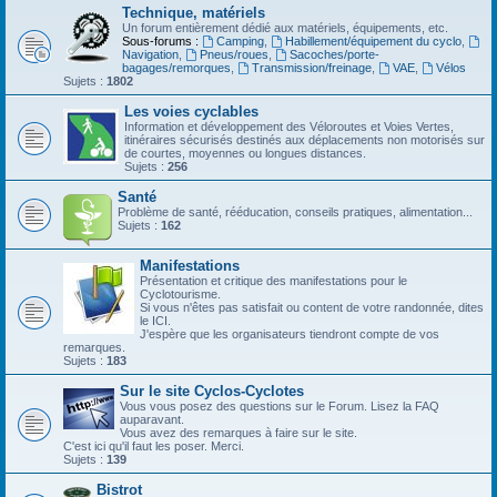
Technique, matériels
Un forum entièrement dédié aux matériels, équipements, etc.
Sous-forums :
Camping
,
Habillement/équipement du cyclo
,
Navigation
,
Pneus/roues
,
Sacoches/porte-
bagages/remorques
,
Transmission/freinage
,
VAE
,
Vélos
Sujets :
1802
Les voies cyclables
Information et développement des Véloroutes et Voies Vertes,
itinéraires sécurisés destinés aux déplacements non motorisés sur
de courtes, moyennes ou longues distances.
Sujets :
256
Santé
Problème de santé, rééducation, conseils pratiques, alimentation...
Sujets :
162
Manifestations
Présentation et critique des manifestations pour le
Cyclotourisme.
Si vous n'êtes pas satisfait ou content de votre randonnée, dites
le ICI.
J'espère que les organisateurs tiendront compte de vos
remarques.
Sujets :
183
Sur le site Cyclos-Cyclotes
Vous vous posez des questions sur le Forum. Lisez la FAQ
auparavant.
Vous avez des remarques à faire sur le site.
C'est ici qu'il faut les poser. Merci.
Sujets :
139
Bistrot