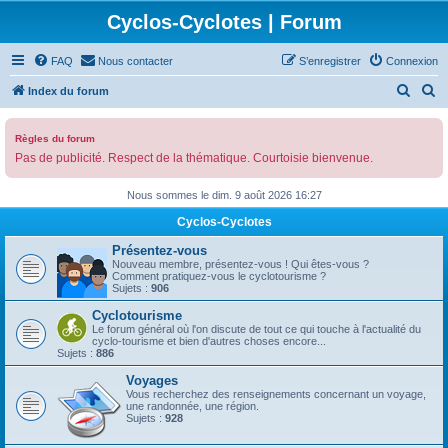
Cyclos-Cyclotes | Forum
FAQ
Nous contacter
S’enregistrer
Connexion
R
R
Index du forum
e
e
c
c
Règles du forum
Pas de publicité. Respect de la thématique. Courtoisie bienvenue.
h
h
e
e
Nous sommes le dim. 9 août 2026 16:27
r
r
Cyclos-Cyclotes
c
c
Présentez-vous
h
h
Nouveau membre, présentez-vous ! Qui êtes-vous ?
Comment pratiquez-vous le cyclotourisme ?
e
e
Sujets :
906
r
r
Cyclotourisme
Le forum général où l'on discute de tout ce qui touche à l'actualité du
cyclo-tourisme et bien d'autres choses encore...
Sujets :
886
Voyages
Vous recherchez des renseignements concernant un voyage,
une randonnée, une région.
Sujets :
928