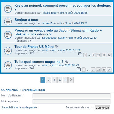
Kyste au poignet, comment prévenir et soulager les douleurs
?
Dernier message par
PédaleRose
«
dim. 9 août 2026 15:55
Bonjour à tous
Dernier message par
PédaleRose
«
dim. 9 août 2026 13:21
Préparer un voyage vélo au Japon (Shimanami Kaido +
Shikoku), vos retours ?
Dernier message par
Baroudeuse_Sarah
«
dim. 9 août 2026 02:40
Réponses :
7
Tour-de-France-US-Métro
Dernier message par
vaber
«
ven. 7 août 2026 10:33
Réponses :
175
1
9
10
11
12
…
Tu lis quoi comme magazine ?
Dernier message par
vaber
«
jeu. 6 août 2026 09:23
Réponses :
347
1
21
22
23
24
…
1
2
3
4
5
Suivante
CONNEXION
•
S’ENREGISTRER
Nom d’utilisateur :
Mot de passe :
J’ai oublié mon mot de passe
Se souvenir de moi