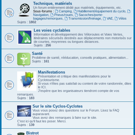
Technique, matériels
Un forum entièrement dédié aux matériels, équipements, etc.
Sous-forums :
Camping
,
Habillement/équipement du cyclo
,
Navigation
,
Pneus/roues
,
Sacoches/porte-
bagages/remorques
,
Transmission/freinage
,
VAE
,
Vélos
Sujets :
1802
Les voies cyclables
Information et développement des Véloroutes et Voies Vertes,
itinéraires sécurisés destinés aux déplacements non motorisés sur
de courtes, moyennes ou longues distances.
Sujets :
256
Santé
Problème de santé, rééducation, conseils pratiques, alimentation...
Sujets :
161
Manifestations
Présentation et critique des manifestations pour le
Cyclotourisme.
Si vous n'êtes pas satisfait ou content de votre randonnée, dites
le ICI.
J'espère que les organisateurs tiendront compte de vos
remarques.
Sujets :
183
Sur le site Cyclos-Cyclotes
Vous vous posez des questions sur le Forum. Lisez la FAQ
auparavant.
Vous avez des remarques à faire sur le site.
C'est ici qu'il faut les poser. Merci.
Sujets :
139
Bistrot