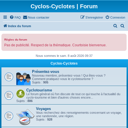
Cyclos-Cyclotes | Forum
FAQ
Nous contacter
S’enregistrer
Connexion
R
R
Index du forum
e
e
c
c
Règles du forum
Pas de publicité. Respect de la thématique. Courtoisie bienvenue.
h
h
e
e
Nous sommes le sam. 8 août 2026 09:37
r
r
Cyclos-Cyclotes
c
c
Présentez-vous
h
h
Nouveau membre, présentez-vous ! Qui êtes-vous ?
Comment pratiquez-vous le cyclotourisme ?
e
e
Sujets :
905
r
r
Cyclotourisme
Le forum général où l'on discute de tout ce qui touche à l'actualité du
cyclo-tourisme et bien d'autres choses encore...
Sujets :
886
Voyages
Vous recherchez des renseignements concernant un voyage,
une randonnée, une région.
Sujets :
928