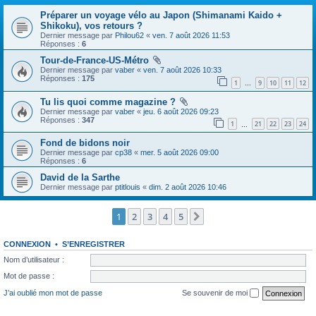
Préparer un voyage vélo au Japon (Shimanami Kaido +
Shikoku), vos retours ?
Dernier message par
Philou62
«
ven. 7 août 2026 11:53
Réponses :
6
Tour-de-France-US-Métro
Dernier message par
vaber
«
ven. 7 août 2026 10:33
Réponses :
175
1
9
10
11
12
…
Tu lis quoi comme magazine ?
Dernier message par
vaber
«
jeu. 6 août 2026 09:23
Réponses :
347
1
21
22
23
24
…
Fond de bidons noir
Dernier message par
cp38
«
mer. 5 août 2026 09:00
Réponses :
6
David de la Sarthe
Dernier message par
ptitlouis
«
dim. 2 août 2026 10:46
1
2
3
4
5
Suivante
CONNEXION
•
S’ENREGISTRER
Nom d’utilisateur :
Mot de passe :
J’ai oublié mon mot de passe
Se souvenir de moi