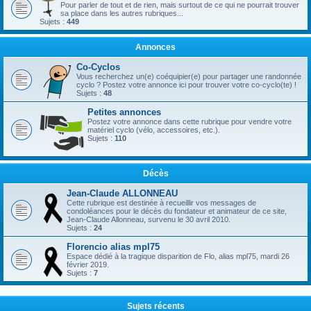
Pour parler de tout et de rien, mais surtout de ce qui ne pourrait trouver
sa place dans les autres rubriques...
Sujets :
449
Annonces
Co-Cyclos
Vous recherchez un(e) coéquipier(e) pour partager une randonnée
cyclo ? Postez votre annonce ici pour trouver votre co-cyclo(te) !
Sujets :
48
Petites annonces
Postez votre annonce dans cette rubrique pour vendre votre
matériel cyclo (vélo, accessoires, etc.).
Sujets :
110
Décès
Jean-Claude ALLONNEAU
Cette rubrique est destinée à recueillir vos messages de
condoléances pour le décès du fondateur et animateur de ce site,
Jean-Claude Allonneau, survenu le 30 avril 2010.
Sujets :
24
Florencio alias mpl75
Espace dédié à la tragique disparition de Flo, alias mpl75, mardi 26
février 2019.
Sujets :
7
Sujets récents