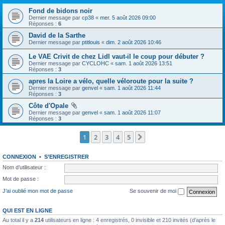
Fond de bidons noir
Dernier message par
cp38
«
mer. 5 août 2026 09:00
Réponses :
6
David de la Sarthe
Dernier message par
ptitlouis
«
dim. 2 août 2026 10:46
Le VAE Crivit de chez Lidl vaut-il le coup pour débuter ?
Dernier message par
CYCLOHC
«
sam. 1 août 2026 13:51
Réponses :
3
apres la Loire a vélo, quelle véloroute pour la suite ?
Dernier message par
genvel
«
sam. 1 août 2026 11:44
Réponses :
3
Côte d'Opale
Dernier message par
genvel
«
sam. 1 août 2026 11:07
Réponses :
3
1
2
3
4
5
Suivante
CONNEXION
•
S’ENREGISTRER
Nom d’utilisateur :
Mot de passe :
J’ai oublié mon mot de passe
Se souvenir de moi
QUI EST EN LIGNE
Au total il y a
214
utilisateurs en ligne : 4 enregistrés, 0 invisible et 210 invités (d’après le