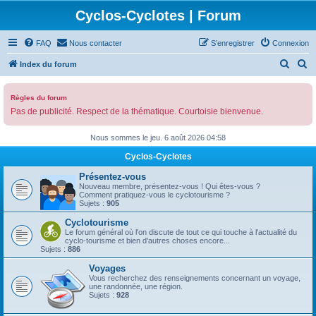
Cyclos-Cyclotes | Forum
FAQ
Nous contacter
S’enregistrer
Connexion
R
R
Index du forum
e
e
c
c
Règles du forum
Pas de publicité. Respect de la thématique. Courtoisie bienvenue.
h
h
e
e
Nous sommes le jeu. 6 août 2026 04:58
r
r
Cyclos-Cyclotes
c
c
Présentez-vous
h
h
Nouveau membre, présentez-vous ! Qui êtes-vous ?
Comment pratiquez-vous le cyclotourisme ?
e
e
Sujets :
905
r
r
Cyclotourisme
Le forum général où l'on discute de tout ce qui touche à l'actualité du
cyclo-tourisme et bien d'autres choses encore...
Sujets :
886
Voyages
Vous recherchez des renseignements concernant un voyage,
une randonnée, une région.
Sujets :
928