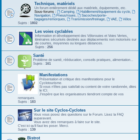
Technique, matériels
Un forum entièrement dédié aux matériels, équipements, etc.
Sous-forums :
Camping
,
Habillement/équipement du cyclo
,
Navigation
,
Pneus/roues
,
Sacoches/porte-
bagages/remorques
,
Transmission/freinage
,
VAE
,
Vélos
Sujets :
1802
Les voies cyclables
Information et développement des Véloroutes et Voies Vertes,
itinéraires sécurisés destinés aux déplacements non motorisés sur
de courtes, moyennes ou longues distances.
Sujets :
256
Santé
Problème de santé, rééducation, conseils pratiques, alimentation...
Sujets :
161
Manifestations
Présentation et critique des manifestations pour le
Cyclotourisme.
Si vous n'êtes pas satisfait ou content de votre randonnée, dites
le ICI.
J'espère que les organisateurs tiendront compte de vos
remarques.
Sujets :
183
Sur le site Cyclos-Cyclotes
Vous vous posez des questions sur le Forum. Lisez la FAQ
auparavant.
Vous avez des remarques à faire sur le site.
C'est ici qu'il faut les poser. Merci.
Sujets :
139
Bistrot