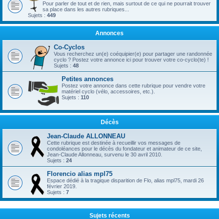
Pour parler de tout et de rien, mais surtout de ce qui ne pourrait trouver
sa place dans les autres rubriques...
Sujets :
449
Annonces
Co-Cyclos
Vous recherchez un(e) coéquipier(e) pour partager une randonnée
cyclo ? Postez votre annonce ici pour trouver votre co-cyclo(te) !
Sujets :
48
Petites annonces
Postez votre annonce dans cette rubrique pour vendre votre
matériel cyclo (vélo, accessoires, etc.).
Sujets :
110
Décès
Jean-Claude ALLONNEAU
Cette rubrique est destinée à recueillir vos messages de
condoléances pour le décès du fondateur et animateur de ce site,
Jean-Claude Allonneau, survenu le 30 avril 2010.
Sujets :
24
Florencio alias mpl75
Espace dédié à la tragique disparition de Flo, alias mpl75, mardi 26
février 2019.
Sujets :
7
Sujets récents