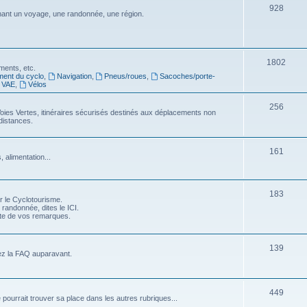
S
928
j
nt un voyage, une randonnée, une région.
s
u
e
j
t
e
S
1802
s
ments, etc.
ment du cyclo
,
Navigation
,
Pneus/roues
,
Sacoches/porte-
t
u
VAE
,
Vélos
s
j
S
256
oies Vertes, itinéraires sécurisés destinés aux déplacements non
e
distances.
u
t
j
S
s
161
 alimentation...
e
u
t
j
S
183
s
r le Cyclotourisme.
e
 randonnée, dites le ICI.
u
pte de vos remarques.
t
j
s
e
S
139
ez la FAQ auparavant.
t
u
s
j
S
449
e pourrait trouver sa place dans les autres rubriques...
e