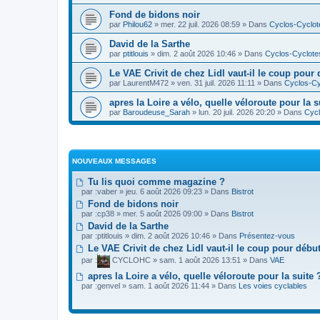
Fond de bidons noir
par
Philou62
» mer. 22 juil. 2026 08:59 » Dans
Cyclos-Cyclot
David de la Sarthe
par
ptitlouis
» dim. 2 août 2026 10:46 » Dans
Cyclos-Cyclote
Le VAE Crivit de chez Lidl vaut-il le coup pour 
par
LaurentM472
» ven. 31 juil. 2026 11:11 » Dans
Cyclos-Cy
apres la Loire a vélo, quelle véloroute pour la s
par
Baroudeuse_Sarah
» lun. 20 juil. 2026 20:20 » Dans
Cycl
NOUVEAUX MESSAGES
Tu lis quoi comme magazine ?
par :
vaber
» jeu. 6 août 2026 09:23 » Dans
Bistrot
Fond de bidons noir
par :
cp38
» mer. 5 août 2026 09:00 » Dans
Bistrot
David de la Sarthe
par :
ptitlouis
» dim. 2 août 2026 10:46 » Dans
Présentez-vous
Le VAE Crivit de chez Lidl vaut-il le coup pour débu
par :
CYCLOHC
» sam. 1 août 2026 13:51 » Dans
VAE
apres la Loire a vélo, quelle véloroute pour la suite 
par :
genvel
» sam. 1 août 2026 11:44 » Dans
Les voies cyclables