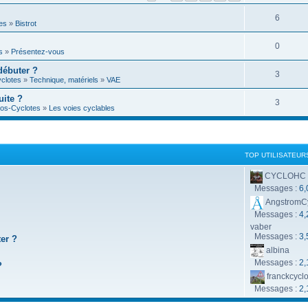
é
R
6
p
es
»
Bistrot
é
o
R
0
s
»
Présentez-vous
p
n
é
débuter ?
o
R
3
s
clotes
»
Technique, matériels
»
VAE
p
n
é
e
uite ?
o
R
3
s
os-Cyclotes
»
Les voies cyclables
p
s
n
é
e
o
s
p
s
n
e
o
TOP UTILISATEUR
s
s
n
CYCLOHC
e
Messages :
6,
s
s
AngstromC
e
Messages :
4,
vaber
s
Messages :
3,
ter ?
albina
Messages :
2,
?
franckcycl
Messages :
2,