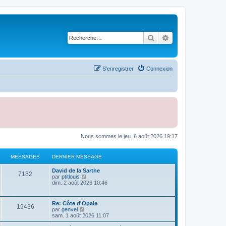
Rechercher
Recherche avancé
S’enregistrer
Connexion
Nous sommes le jeu. 6 août 2026 19:17
MESSAGES
DERNIER MESSAGE
D
David de la Sarthe
M
7182
e
V
par
ptitlouis
r
o
dim. 2 août 2026 10:46
e
n
i
i
r
s
e
l
D
Re: Côte d'Opale
M
19436
r
e
e
V
par
genvel
s
m
d
r
o
sam. 1 août 2026 11:07
e
e
e
n
i
s
r
a