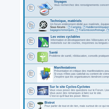
Voyages
Vous recherchez des renseignements concerna
Technique, matériels
Un forum entièrement dédié aux matériels, équipe
Sous-forums :
Camping
,
Habillement/équipe
bagages/remorques
,
Transmission/freinage
,
Les voies cyclables
Information et développement des Véloroutes et V
motorisés sur de courtes, moyennes ou longues 
Santé
Problème de santé, rééducation, conseils pratiques,
Manifestations
Présentation et critique des manifestations pou
Si vous n'êtes pas satisfait ou content de votre
J'espère que les organisateurs tiendront com
Sur le site Cyclos-Cyclotes
Vous vous posez des questions sur le Forum. Lis
Vous avez des remarques à faire sur le site.
C'est ici qu'il faut les poser. Merci.
Bistrot
Pour parler de tout et de rien, mais surtout de ce qui n