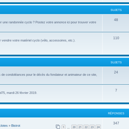
u
t
j
SUJETS
s
e
S
48
r une randonnée cyclo ? Postez votre annonce ici pour trouver votre
t
u
s
j
S
110
vendre votre matériel cyclo (vélo, accessoires, etc.).
e
u
t
j
s
e
SUJETS
t
S
24
s de condoléances pour le décès du fondateur et animateur de ce site,
s
u
j
S
7
pl75, mardi 26 février 2019.
e
u
t
j
s
e
RÉPONSES
t
R
347
lotes
»
Bistrot
1
20
21
22
23
24
s
…