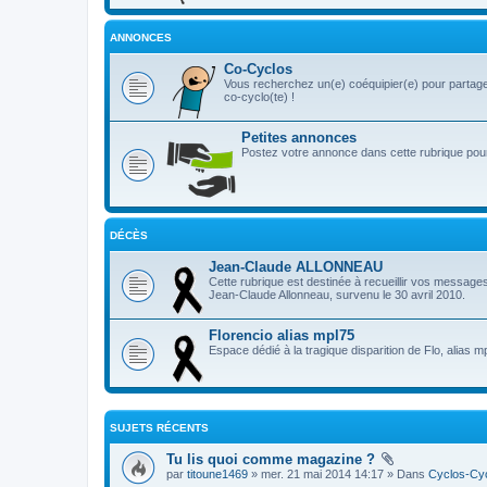
ANNONCES
Co-Cyclos
Vous recherchez un(e) coéquipier(e) pour partage
co-cyclo(te) !
Petites annonces
Postez votre annonce dans cette rubrique pour 
DÉCÈS
Jean-Claude ALLONNEAU
Cette rubrique est destinée à recueillir vos message
Jean-Claude Allonneau, survenu le 30 avril 2010.
Florencio alias mpl75
Espace dédié à la tragique disparition de Flo, alias m
SUJETS RÉCENTS
Tu lis quoi comme magazine ?
par
titoune1469
» mer. 21 mai 2014 14:17 » Dans
Cyclos-Cyc