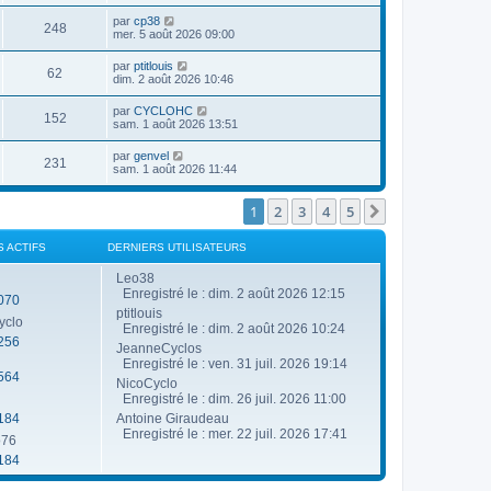
g
e
u
n
a
e
r
D
par
cp38
e
i
g
V
248
m
e
e
mer. 5 août 2026 09:00
e
e
e
r
r
s
s
u
n
s
m
D
par
ptitlouis
s
V
62
i
e
e
dim. 2 août 2026 10:46
a
e
e
s
r
g
r
u
s
n
e
D
par
CYCLOHC
s
m
a
V
152
i
e
sam. 1 août 2026 13:51
e
g
e
e
r
s
e
r
u
n
s
D
par
genvel
s
m
V
231
i
a
e
sam. 1 août 2026 11:44
e
e
e
g
r
s
r
u
e
n
s
s
m
i
1
2
3
4
5
Suivante
a
e
e
e
g
s
r
e
s
s
m
S ACTIFS
DERNIERS UTILISATEURS
a
e
g
s
Leo38
e
s
Enregistré le : dim. 2 août 2026 12:15
070
a
ptitlouis
g
yclo
e
Enregistré le : dim. 2 août 2026 10:24
256
JeanneCyclos
Enregistré le : ven. 31 juil. 2026 19:14
564
NicoCyclo
Enregistré le : dim. 26 juil. 2026 11:00
184
Antoine Giraudeau
Enregistré le : mer. 22 juil. 2026 17:41
o76
184