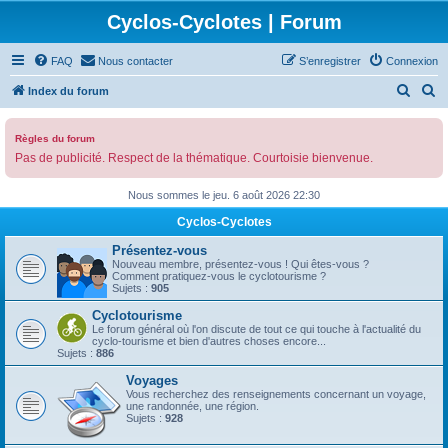
Cyclos-Cyclotes | Forum
FAQ
Nous contacter
S’enregistrer
Connexion
R
R
Index du forum
e
e
c
c
Règles du forum
Pas de publicité. Respect de la thématique. Courtoisie bienvenue.
h
h
e
e
Nous sommes le jeu. 6 août 2026 22:30
r
r
Cyclos-Cyclotes
c
c
Présentez-vous
h
h
Nouveau membre, présentez-vous ! Qui êtes-vous ?
Comment pratiquez-vous le cyclotourisme ?
e
e
Sujets :
905
r
r
Cyclotourisme
Le forum général où l'on discute de tout ce qui touche à l'actualité du
cyclo-tourisme et bien d'autres choses encore...
Sujets :
886
Voyages
Vous recherchez des renseignements concernant un voyage,
une randonnée, une région.
Sujets :
928