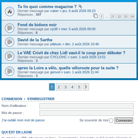
Tu lis quoi comme magazine ?
Dernier message par
vaber
«
jeu. 6 août 2026 09:23
Réponses :
347
1
21
22
23
24
…
Fond de bidons noir
Dernier message par
cp38
«
mer. 5 août 2026 09:00
Réponses :
6
David de la Sarthe
Dernier message par
ptitlouis
«
dim. 2 août 2026 10:46
Le VAE Crivit de chez Lidl vaut-il le coup pour débuter ?
Dernier message par
CYCLOHC
«
sam. 1 août 2026 13:51
Réponses :
3
apres la Loire a vélo, quelle véloroute pour la suite ?
Dernier message par
genvel
«
sam. 1 août 2026 11:44
Réponses :
3
1
2
3
4
5
Suivante
CONNEXION
•
S’ENREGISTRER
Nom d’utilisateur :
Mot de passe :
J’ai oublié mon mot de passe
Se souvenir de moi
QUI EST EN LIGNE
Au total il y a
115
utilisateurs en ligne : 2 enregistrés, 0 invisible et 113 invités (d’après le