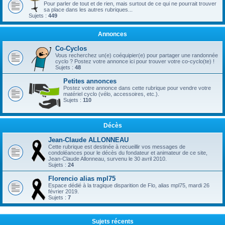
Pour parler de tout et de rien, mais surtout de ce qui ne pourrait trouver
sa place dans les autres rubriques...
Sujets :
449
Annonces
Co-Cyclos
Vous recherchez un(e) coéquipier(e) pour partager une randonnée
cyclo ? Postez votre annonce ici pour trouver votre co-cyclo(te) !
Sujets :
48
Petites annonces
Postez votre annonce dans cette rubrique pour vendre votre
matériel cyclo (vélo, accessoires, etc.).
Sujets :
110
Décès
Jean-Claude ALLONNEAU
Cette rubrique est destinée à recueillir vos messages de
condoléances pour le décès du fondateur et animateur de ce site,
Jean-Claude Allonneau, survenu le 30 avril 2010.
Sujets :
24
Florencio alias mpl75
Espace dédié à la tragique disparition de Flo, alias mpl75, mardi 26
février 2019.
Sujets :
7
Sujets récents