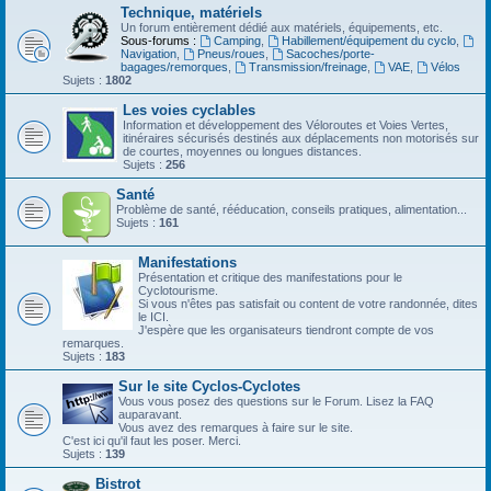
Technique, matériels
Un forum entièrement dédié aux matériels, équipements, etc.
Sous-forums :
Camping
,
Habillement/équipement du cyclo
,
Navigation
,
Pneus/roues
,
Sacoches/porte-
bagages/remorques
,
Transmission/freinage
,
VAE
,
Vélos
Sujets :
1802
Les voies cyclables
Information et développement des Véloroutes et Voies Vertes,
itinéraires sécurisés destinés aux déplacements non motorisés sur
de courtes, moyennes ou longues distances.
Sujets :
256
Santé
Problème de santé, rééducation, conseils pratiques, alimentation...
Sujets :
161
Manifestations
Présentation et critique des manifestations pour le
Cyclotourisme.
Si vous n'êtes pas satisfait ou content de votre randonnée, dites
le ICI.
J'espère que les organisateurs tiendront compte de vos
remarques.
Sujets :
183
Sur le site Cyclos-Cyclotes
Vous vous posez des questions sur le Forum. Lisez la FAQ
auparavant.
Vous avez des remarques à faire sur le site.
C'est ici qu'il faut les poser. Merci.
Sujets :
139
Bistrot