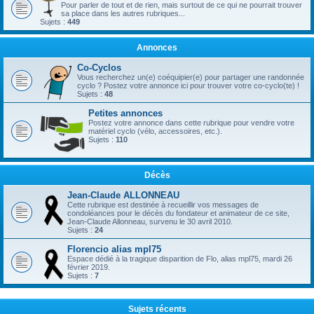
Pour parler de tout et de rien, mais surtout de ce qui ne pourrait trouver
sa place dans les autres rubriques...
Sujets :
449
Annonces
Co-Cyclos
Vous recherchez un(e) coéquipier(e) pour partager une randonnée
cyclo ? Postez votre annonce ici pour trouver votre co-cyclo(te) !
Sujets :
48
Petites annonces
Postez votre annonce dans cette rubrique pour vendre votre
matériel cyclo (vélo, accessoires, etc.).
Sujets :
110
Décès
Jean-Claude ALLONNEAU
Cette rubrique est destinée à recueillir vos messages de
condoléances pour le décès du fondateur et animateur de ce site,
Jean-Claude Allonneau, survenu le 30 avril 2010.
Sujets :
24
Florencio alias mpl75
Espace dédié à la tragique disparition de Flo, alias mpl75, mardi 26
février 2019.
Sujets :
7
Sujets récents