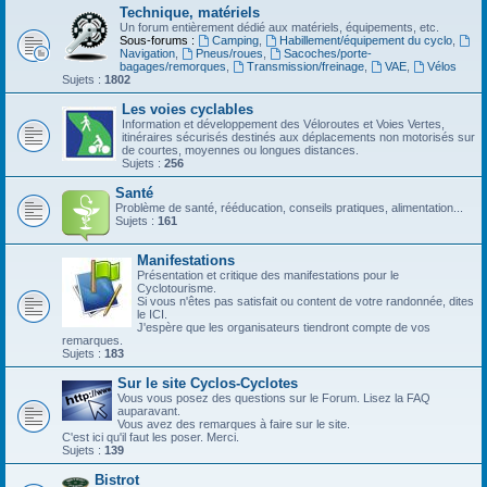
Technique, matériels
Un forum entièrement dédié aux matériels, équipements, etc.
Sous-forums :
Camping
,
Habillement/équipement du cyclo
,
Navigation
,
Pneus/roues
,
Sacoches/porte-
bagages/remorques
,
Transmission/freinage
,
VAE
,
Vélos
Sujets :
1802
Les voies cyclables
Information et développement des Véloroutes et Voies Vertes,
itinéraires sécurisés destinés aux déplacements non motorisés sur
de courtes, moyennes ou longues distances.
Sujets :
256
Santé
Problème de santé, rééducation, conseils pratiques, alimentation...
Sujets :
161
Manifestations
Présentation et critique des manifestations pour le
Cyclotourisme.
Si vous n'êtes pas satisfait ou content de votre randonnée, dites
le ICI.
J'espère que les organisateurs tiendront compte de vos
remarques.
Sujets :
183
Sur le site Cyclos-Cyclotes
Vous vous posez des questions sur le Forum. Lisez la FAQ
auparavant.
Vous avez des remarques à faire sur le site.
C'est ici qu'il faut les poser. Merci.
Sujets :
139
Bistrot