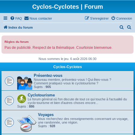
Cyclos-Cyclotes | Forum
FAQ
Nous contacter
S’enregistrer
Connexion
R
R
Index du forum
e
e
c
c
Règles du forum
Pas de publicité. Respect de la thématique. Courtoisie bienvenue.
h
h
e
e
Nous sommes le jeu. 6 août 2026 06:30
r
r
Cyclos-Cyclotes
c
c
Présentez-vous
h
h
Nouveau membre, présentez-vous ! Qui êtes-vous ?
Comment pratiquez-vous le cyclotourisme ?
e
e
Sujets :
905
r
r
Cyclotourisme
Le forum général où l'on discute de tout ce qui touche à l'actualité du
cyclo-tourisme et bien d'autres choses encore...
Sujets :
886
Voyages
Vous recherchez des renseignements concernant un voyage,
une randonnée, une région.
Sujets :
928