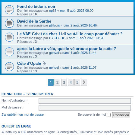
Fond de bidons noir
Dernier message par
cp38
«
mer. 5 août 2026 09:00
Réponses :
6
David de la Sarthe
Dernier message par
ptitlouis
«
dim. 2 août 2026 10:46
Le VAE Crivit de chez Lidl vaut-il le coup pour débuter ?
Dernier message par
CYCLOHC
«
sam. 1 août 2026 13:51
Réponses :
3
apres la Loire a vélo, quelle véloroute pour la suite ?
Dernier message par
genvel
«
sam. 1 août 2026 11:44
Réponses :
3
Côte d'Opale
Dernier message par
genvel
«
sam. 1 août 2026 11:07
Réponses :
3
1
2
3
4
5
Suivante
CONNEXION
•
S’ENREGISTRER
Nom d’utilisateur :
Mot de passe :
J’ai oublié mon mot de passe
Se souvenir de moi
QUI EST EN LIGNE
Au total il y a
156
utilisateurs en ligne : 4 enregistrés, 0 invisible et 152 invités (d’après le